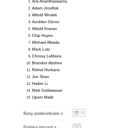
Anil Ananthaswamy
Adam Józefiok
Witold Wrotek
Aurélien Géron
Witold Krieser
Chip Huyen
Michael Albada
Mark Lutz
Chrissy LeMaire
Brandon Abshire
Rishal Hurbans
Jun Shan
Haibin Li
Matt Goldwasser
Upom Malik
Bony podarunkowe »
Podaruj prezent »