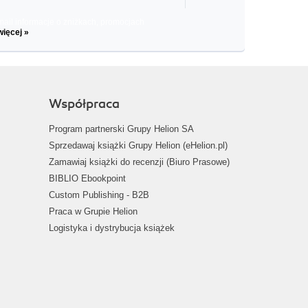
il informacje o zniżkach, promocjach
więcej »
Współpraca
Program partnerski Grupy Helion SA
Sprzedawaj książki Grupy Helion (eHelion.pl)
Zamawiaj książki do recenzji (Biuro Prasowe)
BIBLIO Ebookpoint
Custom Publishing - B2B
Praca w Grupie Helion
Logistyka i dystrybucja książek