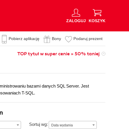
ZALOGUJ
KOSZYK
Pobierz aplikację
Bony
Podaruj prezent
TOP tytuł w super cenie » 50% taniej
ministrowaniu bazami danych SQL Server. Jest
tosowaniach T-SQL.
on
Data wydania
Sortuj wg:
Data wydania