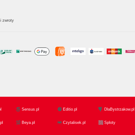
i zwroty
l
Sensus.pl
Editio.pl
DlaBystrzakow.pl
pl
Beya.pl
Czytalisek.pl
Sploty