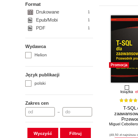
Format
Drukowane
1
Epub/Mobi
1
PDF
1
Wydawca
Helion
Promocja
Język publikacji
polski
książka
e
Zakres cen
T-SQL 
–
zaawansow
Przewod
Miguel Cebollero
programisty.
IV
Wyczyść
(49,50 zł najniższa 