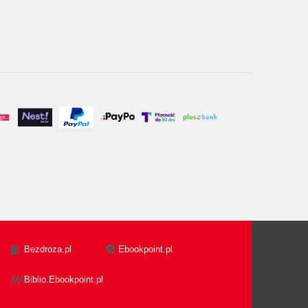
Bezdroza.pl
Ebookpoint.pl
Biblio.Ebookpoint.pl