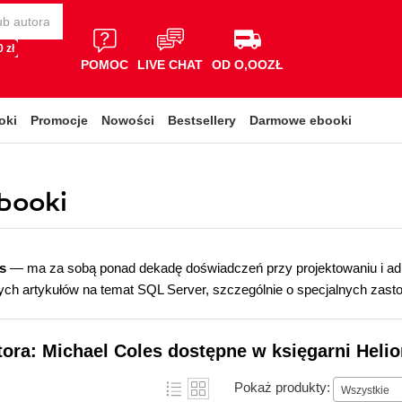
 zł
POMOC
LIVE CHAT
OD O,OOZŁ
oki
Promocje
Nowości
Bestsellery
Darmowe ebooki
ebooki
s
— ma za sobą ponad dekadę doświadczeń przy projektowaniu i ad
ych artykułów na temat SQL Server, szczególnie o specjalnych zas
tora: Michael Coles dostępne w księgarni Heli
Pokaż produkty:
Wszystkie