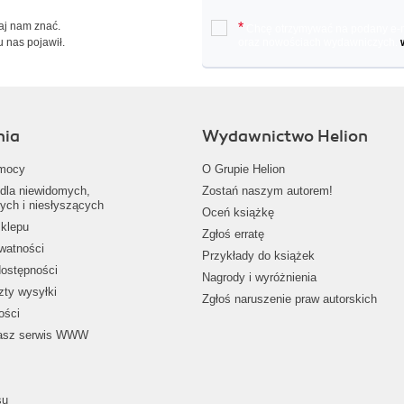
Daj nam znać.
*
Chcę otrzymywać na podany e-ma
u nas pojawił.
oraz nowościach wydawniczych.
nia
Wydawnictwo Helion
mocy
O Grupie Helion
dla niewidomych,
Zostań naszym autorem!
ych i niesłyszących
Oceń książkę
klepu
Zgłoś erratę
ywatności
Przykłady do książek
dostępności
Nagrody i wyróżnienia
zty wysyłki
Zgłoś naruszenie praw autorskich
ości
nasz serwis WWW
su