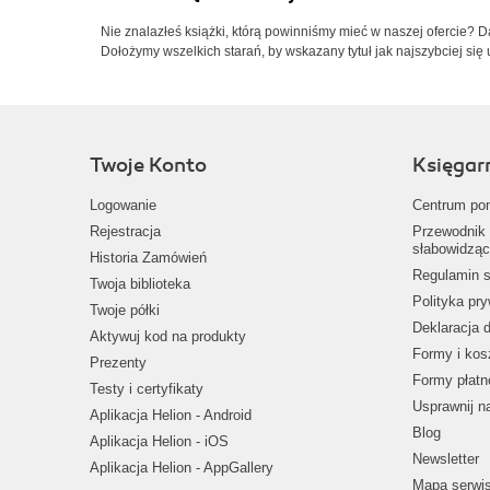
Nie znalazłeś książki, którą powinniśmy mieć w naszej ofercie? 
Dołożymy wszelkich starań, by wskazany tytuł jak najszybciej się 
Twoje Konto
Księgar
Logowanie
Centrum po
Rejestracja
Przewodnik 
słabowidząc
Historia Zamówień
Regulamin s
Twoja biblioteka
Polityka pr
Twoje półki
Deklaracja 
Aktywuj kod na produkty
Formy i kos
Prezenty
Formy płatn
Testy i certyfikaty
Usprawnij 
Aplikacja Helion - Android
Blog
Aplikacja Helion - iOS
Newsletter
Aplikacja Helion - AppGallery
Mapa serwi