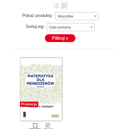
Pokaż produkty:
Wszystkie
Sortuj wg:
Data wydania
Filtruj »
Promocja