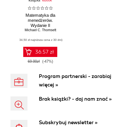
książka
ebook
Matematyka dla
menedżerów.
Wydanie II
Michael C. Thomsett
(34,50 zł najniższa cena z 30 dni)
36.57 zł
69.00zł
(-47%)
Program partnerski - zarabiaj
więcej »
Brak książki? - daj nam znać »
Subskrybuj newsletter »