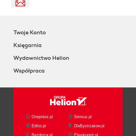
Twoje Konto
Księgarnia
Wydawnictwo Helion
Współpraca
Onepress.pl
Sensus.pl
Editio.pl
DlaBystrzakow.pl
Bezdroza.pl
Ebookpoint.pl