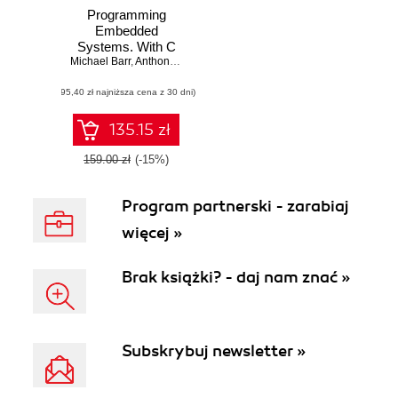
Programming
Embedded
Systems. With C
Michael Barr
and GNU
,
Anthony Massa
Development
(95,40 zł najniższa cena z 30 dni)
Tools. 2nd Edition
135.15 zł
159.00 zł
(-15%)
Program partnerski - zarabiaj
więcej »
Brak książki? - daj nam znać »
Subskrybuj newsletter »