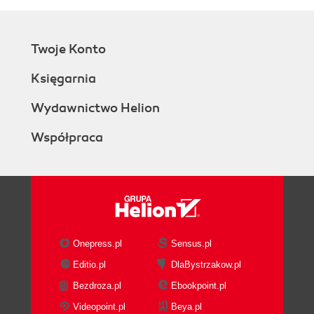
Twoje Konto
Księgarnia
Wydawnictwo Helion
Współpraca
Onepress.pl
Sensus.pl
Editio.pl
DlaBystrzakow.pl
Bezdroza.pl
Ebookpoint.pl
Videopoint.pl
Beya.pl