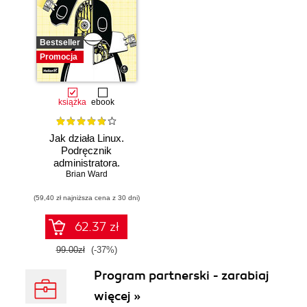
Bestseller
Promocja
książka
ebook
Jak działa Linux.
Podręcznik
administratora.
Wydanie III
Brian Ward
(59,40 zł najniższa cena z 30 dni)
62.37 zł
99.00zł
(-37%)
Program partnerski - zarabiaj
więcej »