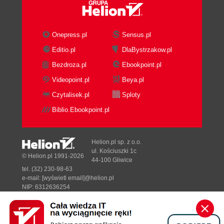
Onepress.pl
Sensus.pl
Editio.pl
DlaBystrzakow.pl
Bezdroza.pl
Ebookpoint.pl
Videopoint.pl
Beya.pl
Czytalisek.pl
Sploty
Biblio.Ebookpoint.pl
Helion.pl sp. z o.o.
ul. Kościuszki 1c
© Helion.pl 1991-2026
44-100 Gliwice
tel. (32) 230-98-63
e-mail:
[wyświetl email]@helion.pl
NIP: 6312636254
Regon: 241989027
Designed with ♥ by
Tonik.pl