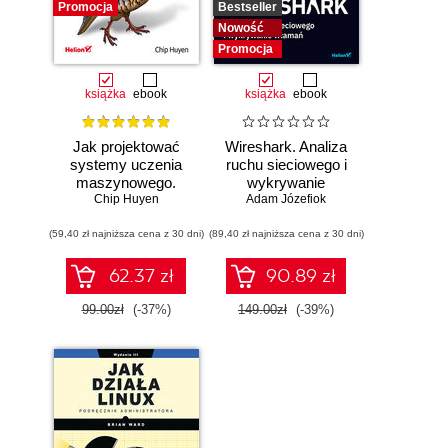
Promocja
Bestseller
Nowość
Promocja
książka
ebook
książka
ebook
Jak projektować
Wireshark. Analiza
systemy uczenia
ruchu sieciowego i
maszynowego.
wykrywanie
Chip Huyen
Iteracyjne
Adam Józefiok
włamań
tworzenie aplikacji
(59,40 zł najniższa cena z 30 dni)
gotowych do pracy
(89,40 zł najniższa cena z 30 dni)
62.37 zł
90.89 zł
99.00zł
(-37%)
149.00zł
(-39%)