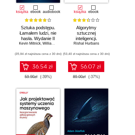
książka
ebook
audiobook
książka
ebook
Sztuka podstępu.
Algorytmy
Łamałem ludzi, nie
sztucznej
hasła. Wydanie II
inteligencji.
Kevin Mitnick
,
William L. Simon
Rishal Hurbans
Ilustrowany
przewodnik
(35,94 zł najniższa cena z 30 dni)
(53,40 zł najniższa cena z 30 dni)
36.54 zł
56.07 zł
59.90zł
(-39%)
89.00zł
(-37%)