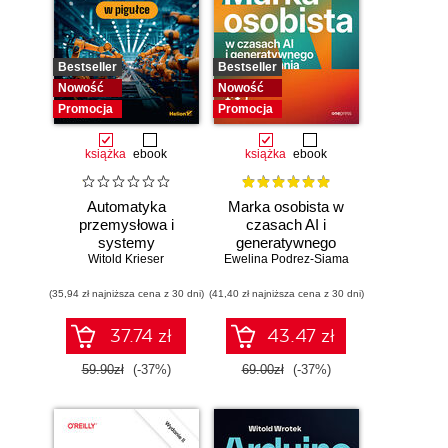
Bestseller
Bestseller
Nowość
Nowość
Promocja
Promocja
książka
ebook
książka
ebook
Automatyka
Marka osobista w
przemysłowa i
czasach AI i
systemy
generatywnego
sterowania w
Witold Krieser
Ewelina Podrez-Siama
wyszukiwania
pigułce
(35,94 zł najniższa cena z 30 dni)
(41,40 zł najniższa cena z 30 dni)
37.74 zł
43.47 zł
59.90zł
(-37%)
69.00zł
(-37%)