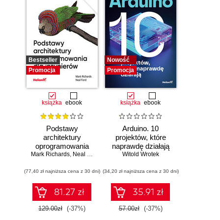
Bestseller
Nowość
Promocja
Promocja
książka
ebook
książka
ebook
Podstawy
Arduino. 10
architektury
projektów, które
oprogramowania
naprawdę działają
Mark Richards
dla inżynierów.
,
Neal Ford
Witold Wrotek
Wydanie II
(77,40 zł najniższa cena z 30 dni)
(34,20 zł najniższa cena z 30 dni)
81.27 zł
35.91 zł
129.00zł
(-37%)
57.00zł
(-37%)