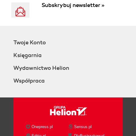
Subskrybuj newsletter »
Twoje Konto
Księgarnia
Wydawnictwo Helion
Współpraca
Onepress.pl
Sensus.pl
Editio.pl
DlaBystrzakow.pl