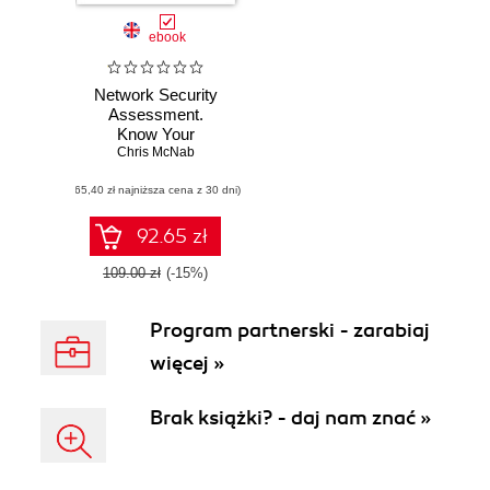
ebook
Network Security
Assessment.
Know Your
Chris McNab
Network
(65,40 zł najniższa cena z 30 dni)
92.65 zł
109.00 zł
(-15%)
Program partnerski - zarabiaj
więcej »
Brak książki? - daj nam znać »