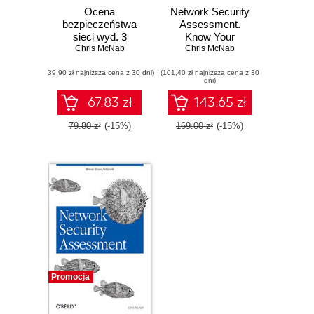
Ocena
Network Security
bezpieczeństwa
Assessment.
sieci wyd. 3
Know Your
Chris McNab
Network. 3rd
Chris McNab
Edition
(39,90 zł najniższa cena z 30 dni)
(101,40 zł najniższa cena z 30
dni)
67.83 zł
143.65 zł
79.80 zł
(-15%)
169.00 zł
(-15%)
Promocja