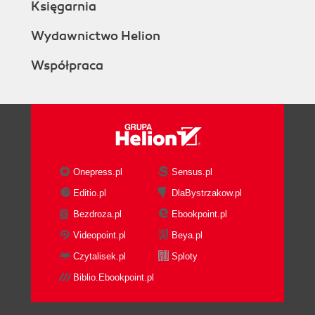
Księgarnia
Wydawnictwo Helion
Współpraca
Onepress.pl
Sensus.pl
Editio.pl
DlaBystrzakow.pl
Bezdroza.pl
Ebookpoint.pl
Videopoint.pl
Beya.pl
Czytalisek.pl
Sploty
Biblio.Ebookpoint.pl