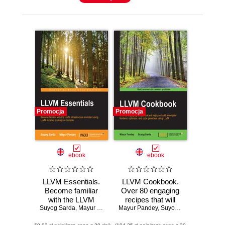
Promocja
Promocja
ebook
ebook
LLVM Essentials.
LLVM Cookbook.
Become familiar
Over 80 engaging
with the LLVM
recipes that will
Suyog Sarda
infrastructure and
,
Mayur Pandey
Mayur Pandey
help you build a
,
Suyog Sarda
start using LLVM
compiler frontend,