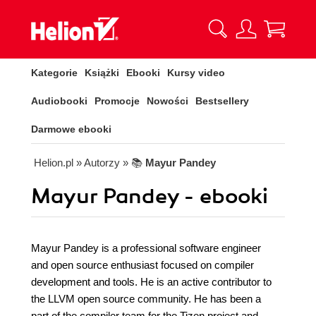
Kategorie
Książki
Ebooki
Kursy video
Audiobooki
Promocje
Nowości
Bestsellery
Darmowe ebooki
Helion.pl
» Autorzy
» 📚
Mayur Pandey
Mayur Pandey - ebooki
Mayur Pandey is a professional software engineer
and open source enthusiast focused on compiler
development and tools. He is an active contributor to
the LLVM open source community. He has been a
part of the compiler team for the Tizen project and