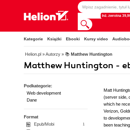
Inż. zwrotna 39,90
Kategorie
Książki
Ebooki
Kursy video
Audiobo
Helion.pl
» Autorzy
» 📚
Matthew Huntington
Matthew Huntington - e
Podkategorie:
Matt Huntingt
Web development
(server side,
Dane
which he rece
Verizon, Gold
Format
to developmen
Epub/Mobi
1
been teaching