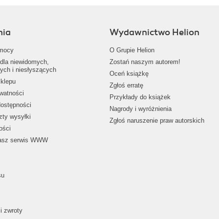
nia
Wydawnictwo Helion
mocy
O Grupie Helion
dla niewidomych,
Zostań naszym autorem!
ych i niesłyszących
Oceń książkę
klepu
Zgłoś erratę
ywatności
Przykłady do książek
dostępności
Nagrody i wyróżnienia
zty wysyłki
Zgłoś naruszenie praw autorskich
ości
nasz serwis WWW
su
i zwroty