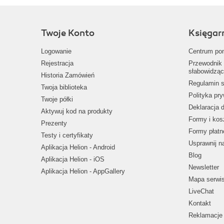
Twoje Konto
Księgar
Logowanie
Centrum po
Rejestracja
Przewodnik 
słabowidząc
Historia Zamówień
Regulamin s
Twoja biblioteka
Polityka pr
Twoje półki
Deklaracja 
Aktywuj kod na produkty
Formy i kos
Prezenty
Formy płatn
Testy i certyfikaty
Usprawnij 
Aplikacja Helion - Android
Blog
Aplikacja Helion - iOS
Newsletter
Aplikacja Helion - AppGallery
Mapa serwi
LiveChat
Kontakt
Reklamacje 