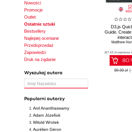
Nowości
Promocje
ebo
Outlet
Ostatnie sztuki
D3.js Quic
Bestsellery
Guide. Create
interact
Najlepiej oceniane
visualization
Matthew Hun
Przedsprzedaż
browser 
Zapowiedzi
(67,43 zł najniższa 
JavaScr
Druk na żądanie
80.9
89.90 zł
(
Wyszukaj autora
Popularni autorzy
Anil Ananthaswamy
Adam Józefiok
Witold Wrotek
Aurélien Géron