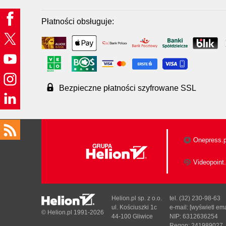
Płatności obsługuje:
Bezpieczne płatności szyfrowane SSL
Onepress.p
Videopoint.
Helion.pl sp. z o.o.
tel. (32) 230-98-63
ul. Kościuszki 1c
e-mail:
[wyświetl ema
© Helion.pl 1991-2026
44-100 Gliwice
NIP: 6312636254
Regon: 241989027