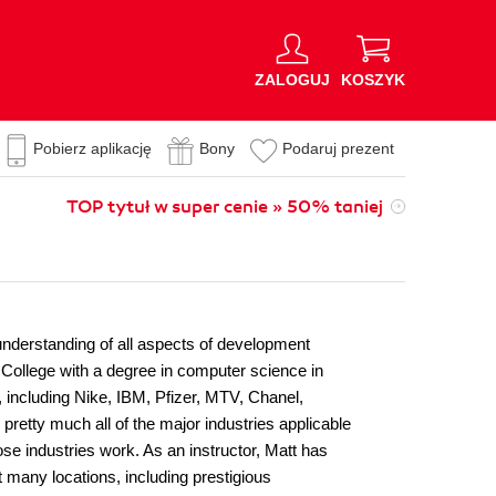
ZALOGUJ
KOSZYK
Pobierz aplikację
Bony
Podaruj prezent
TOP tytuł w super cenie » 50% taniej
understanding of all aspects of development
College with a degree in computer science in
 including Nike, IBM, Pfizer, MTV, Chanel,
etty much all of the major industries applicable
se industries work. As an instructor, Matt has
many locations, including prestigious