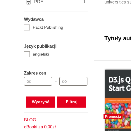
PDF
universities 
1
Wydawca
Packt Publishing
Tytuły au
Język publikacji
angielski
Zakres cen
–
Wyczyść
Promocja
BLOG
eBooki za 0,00zł