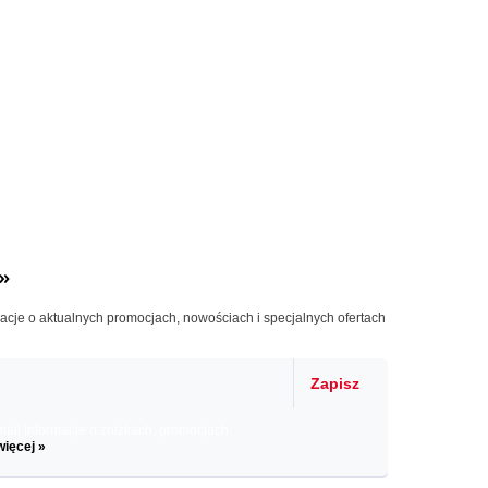
»
macje o aktualnych promocjach, nowościach i specjalnych ofertach
Zapisz
il informacje o zniżkach, promocjach
więcej »