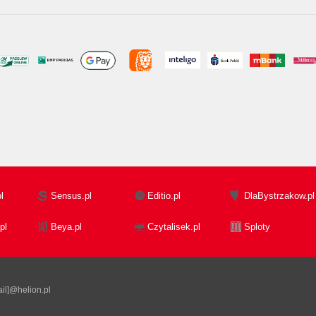
l
Sensus.pl
Editio.pl
DlaBystrzakow.pl
pl
Beya.pl
Czytalisek.pl
Sploty
il]@helion.pl