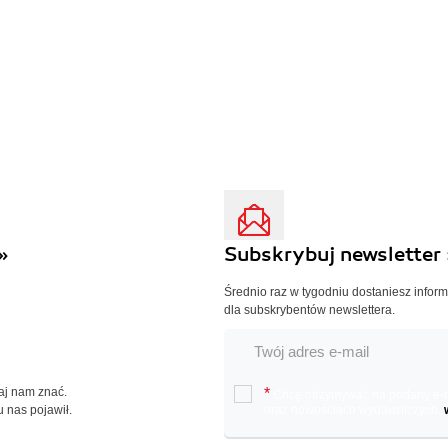
»
Subskrybuj newsletter 
Średnio raz w tygodniu dostaniesz infor
dla subskrybentów newslettera.
Daj nam znać.
*
Chcę otrzymywać na podany e-ma
u nas pojawił.
oraz nowościach wydawniczych.