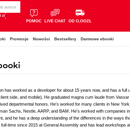
 zł
POMOC
LIVE CHAT
OD O,OOZŁ
oki
Promocje
Nowości
Bestsellery
Darmowe ebooki
booki
on has worked as a developer for about 15 years now, and has a full 
 client side, and mobile). He graduated magna cum laude from Vassar 
ived departmental honors. He's worked for many clients in New York,
man Sachs, Nestle, AARP, and BAM. He's worked with companies in pr
t, and he has a deep understanding of the differences in the ways tho
 full-time since 2015 at General Assembly and has lead workshops at 