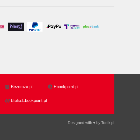
Bezdroza.pl
Ebookpoint.pl
Biblio.Ebookpoint.pl
Designed with ♥ by
Tonik.pl