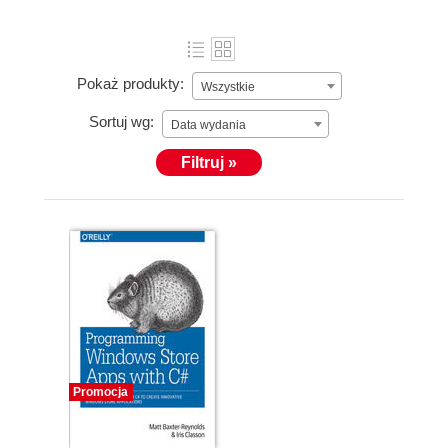
Pokaż produkty:
Wszystkie
Sortuj wg:
Data wydania
Filtruj »
Promocja