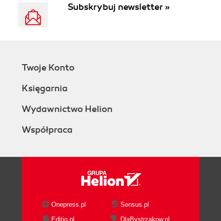
Subskrybuj newsletter »
Twoje Konto
Księgarnia
Wydawnictwo Helion
Współpraca
Onepress.pl
Sensus.pl
Editio.pl
DlaBystrzakow.pl