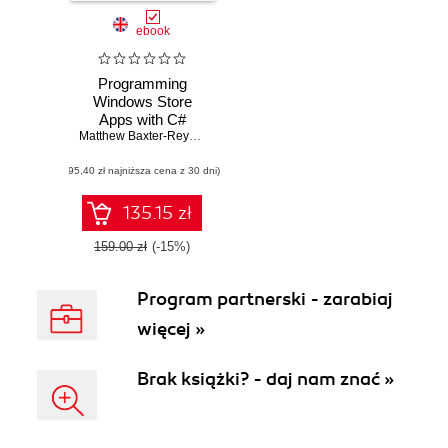
ebook
Programming
Windows Store
Apps with C#
Matthew Baxter-Reynolds
,
Iris Classon
(95,40 zł najniższa cena z 30 dni)
135.15 zł
159.00 zł
(-15%)
Program partnerski - zarabiaj
więcej »
Brak książki? - daj nam znać »