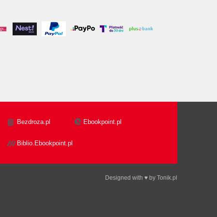
Bezdroza.pl
Ebookpoint.pl
Biblio.Ebookpoint.pl
Designed with ♥ by
Tonik.pl