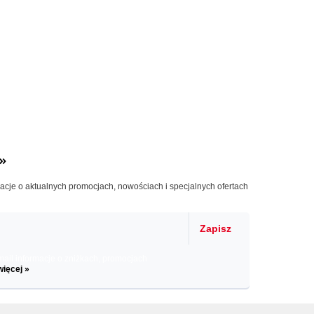
»
macje o aktualnych promocjach, nowościach i specjalnych ofertach
Zapisz
il informacje o zniżkach, promocjach
więcej »