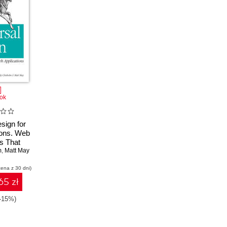
ok
sign for
ions. Web
ns That
m
ryone
,
Matt May
cena z 30 dni)
65 zł
(-15%)