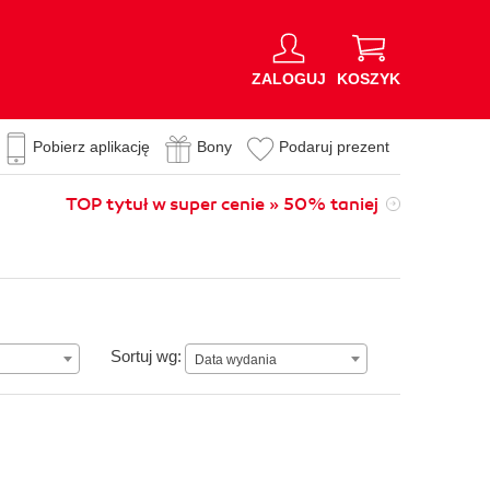
ZALOGUJ
KOSZYK
Pobierz aplikację
Bony
Podaruj prezent
TOP tytuł w super cenie » 50% taniej
Data wydania
Sortuj wg:
Data wydania