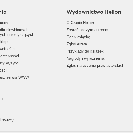
nia
Wydawnictwo Helion
mocy
O Grupie Helion
dla niewidomych,
Zostań naszym autorem!
ych i niesłyszących
Oceń książkę
klepu
Zgłoś erratę
ywatności
Przykłady do książek
dostępności
Nagrody i wyróżnienia
zty wysyłki
Zgłoś naruszenie praw autorskich
ości
nasz serwis WWW
su
i zwroty