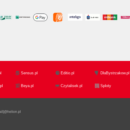
l
Sensus.pl
Editio.pl
DlaBystrzakow.pl
pl
Beya.pl
Czytalisek.pl
Sploty
il]@helion.pl