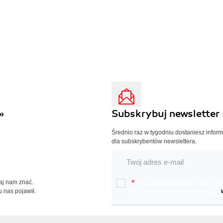
»
Subskrybuj newsletter 
Średnio raz w tygodniu dostaniesz infor
dla subskrybentów newslettera.
Daj nam znać.
*
Chcę otrzymywać na podany e-ma
u nas pojawił.
oraz nowościach wydawniczych.