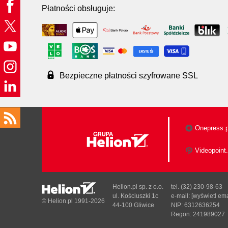
Płatności obsługuje:
Bezpieczne płatności szyfrowane SSL
Onepress.p
Videopoint.
Helion.pl sp. z o.o.
tel. (32) 230-98-63
ul. Kościuszki 1c
e-mail:
[wyświetl ema
© Helion.pl 1991-2026
44-100 Gliwice
NIP: 6312636254
Regon: 241989027