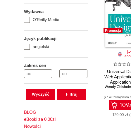
Wydawca
O'Reilly Media
Promocja
Język publikacji
angielski
ebo
Zakres cen
Universal De
–
Web Applicat
Applicatio
Wendy Chishol
Reach Eve
Wyczyść
(77,40 zł najniższa 
109.
BLOG
129.00 zł
eBooki za 0,00zł
Nowości