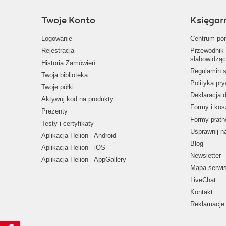
Twoje Konto
Księgar
Logowanie
Centrum po
Rejestracja
Przewodnik 
słabowidząc
Historia Zamówień
Regulamin s
Twoja biblioteka
Polityka pr
Twoje półki
Deklaracja 
Aktywuj kod na produkty
Formy i kos
Prezenty
Formy płatn
Testy i certyfikaty
Usprawnij 
Aplikacja Helion - Android
Blog
Aplikacja Helion - iOS
Newsletter
Aplikacja Helion - AppGallery
Mapa serwi
LiveChat
Kontakt
Reklamacje 