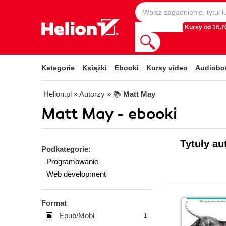
Kursy od 16,70
Kategorie
Książki
Ebooki
Kursy video
Audiobo
Helion.pl
» Autorzy
» 📚
Matt May
Matt May - ebooki
Tytuły au
Podkategorie:
Programowanie
Web development
Format
Epub/Mobi
1