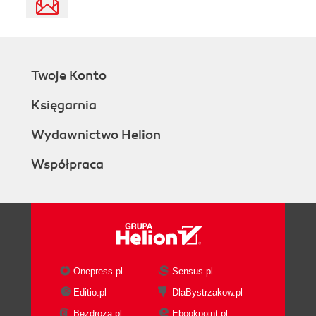
Twoje Konto
Księgarnia
Wydawnictwo Helion
Współpraca
Onepress.pl
Sensus.pl
Editio.pl
DlaBystrzakow.pl
Bezdroza.pl
Ebookpoint.pl