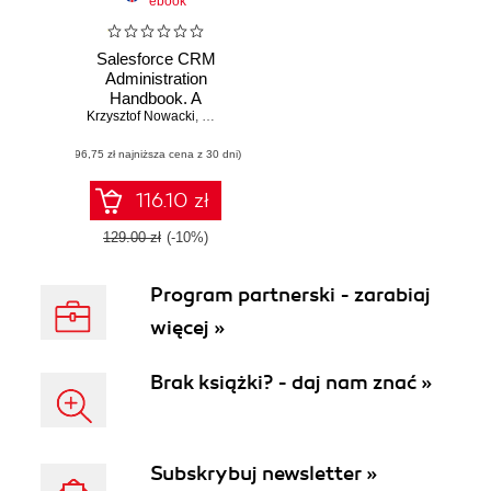
ebook
Salesforce CRM
Administration
Handbook. A
Krzysztof Nowacki
comprehensive
,
Mateusz Twarożek
guide to
(96,75 zł najniższa cena z 30 dni)
administering,
configuring, and
customizing
116.10 zł
Salesforce CRM
129.00 zł
(-10%)
Program partnerski - zarabiaj
więcej »
Brak książki? - daj nam znać »
Subskrybuj newsletter »