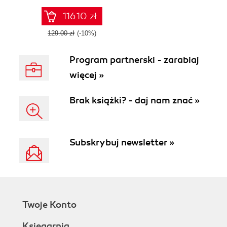
configuring, and
customizing
116.10 zł
Salesforce CRM
129.00 zł
(-10%)
Program partnerski - zarabiaj
więcej »
Brak książki? - daj nam znać »
Subskrybuj newsletter »
Twoje Konto
Księgarnia