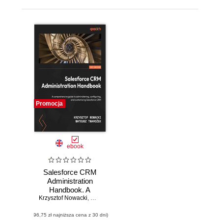
Promocja
ebook
Salesforce CRM
Administration
Handbook. A
Krzysztof Nowacki
comprehensive
,
Mateusz Twarożek
guide to
(96,75 zł najniższa cena z 30 dni)
administering,