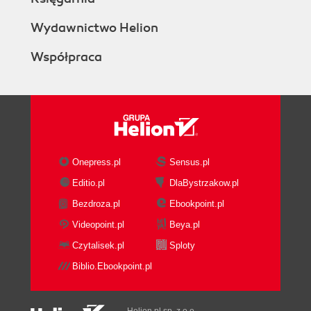
Wydawnictwo Helion
Współpraca
Onepress.pl
Sensus.pl
Editio.pl
DlaBystrzakow.pl
Bezdroza.pl
Ebookpoint.pl
Videopoint.pl
Beya.pl
Czytalisek.pl
Sploty
Biblio.Ebookpoint.pl
Helion.pl sp. z o.o.