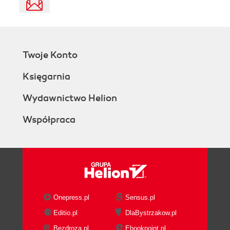
Twoje Konto
Księgarnia
Wydawnictwo Helion
Współpraca
Onepress.pl
Sensus.pl
Editio.pl
DlaBystrzakow.pl
Bezdroza.pl
Ebookpoint.pl