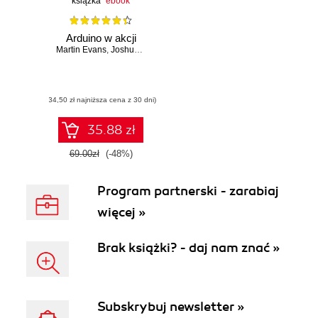
książka
ebook
Arduino w akcji
Martin Evans
,
Joshua Noble
,
Jordan Hochenbaum
(34,50 zł najniższa cena z 30 dni)
35.88 zł
69.00zł
(-48%)
Program partnerski - zarabiaj
więcej »
Brak książki? - daj nam znać »
Subskrybuj newsletter »