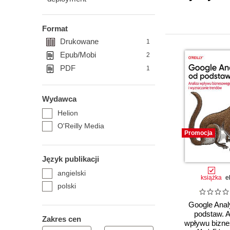
Format
Drukowane
1
Epub/Mobi
2
PDF
1
Wydawca
Helion
O'Reilly Media
Promocja
Język publikacji
angielski
książka
e
polski
Google Anal
podstaw. A
Zakres cen
wpływu bizne