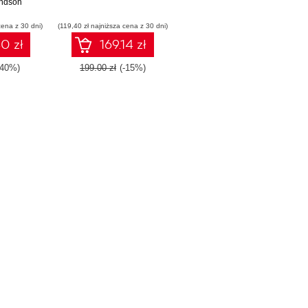
 trendów
ndson
cena z 30 dni)
(119,40 zł najniższa cena z 30 dni)
0 zł
169.14 zł
-40%)
199.00 zł
(-15%)