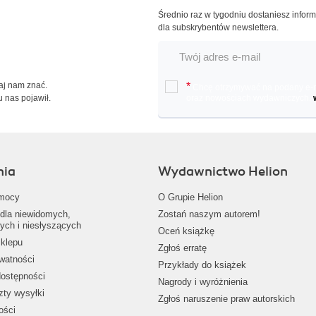
Średnio raz w tygodniu dostaniesz infor
dla subskrybentów newslettera.
Daj nam znać.
*
Chcę otrzymywać na podany e-ma
u nas pojawił.
oraz nowościach wydawniczych.
nia
Wydawnictwo Helion
mocy
O Grupie Helion
dla niewidomych,
Zostań naszym autorem!
ych i niesłyszących
Oceń książkę
klepu
Zgłoś erratę
ywatności
Przykłady do książek
dostępności
Nagrody i wyróżnienia
zty wysyłki
Zgłoś naruszenie praw autorskich
ości