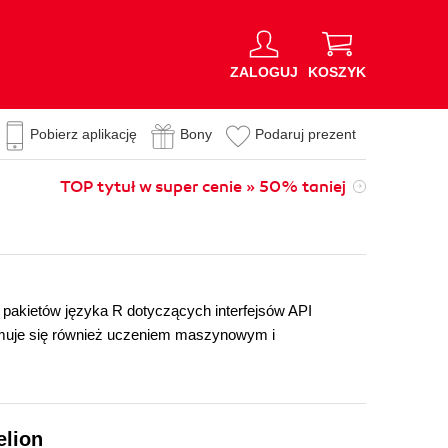
ZALOGUJ
KOSZYK
Pobierz aplikację
Bony
Podaruj prezent
TOP tytuł w super cenie » 50% taniej
ku pakietów języka R dotyczących interfejsów API
muje się również uczeniem maszynowym i
elion