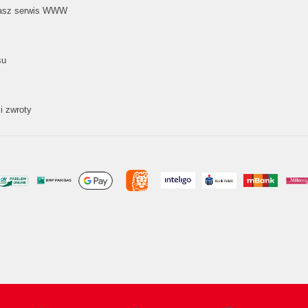
nasz serwis WWW
su
i zwroty