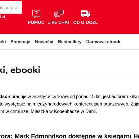
 zł
POMOC
LIVE CHAT
OD O,OOZŁ
oki
Promocje
Nowości
Bestsellery
Darmowe ebooki
i, ebooki
dson
pracuje w analityce cyfrowej od ponad 15 lat, jest autorem kil
to występuje na międzynarodowych konferencjach branżowych. Zaj
em w chmurze. Mieszka w Kopenhadze w Danii.
utora: Mark Edmondson dostępne w księgarni H