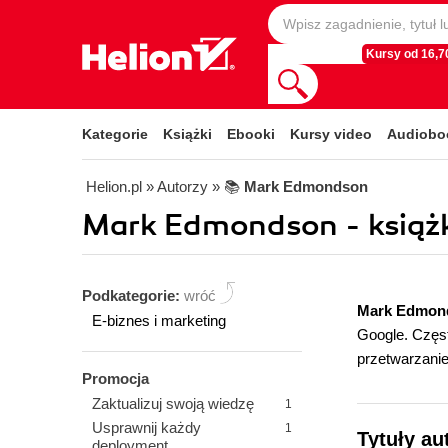
Kursy od 16,70
Kategorie
Książki
Ebooki
Kursy video
Audiobo
Helion.pl
» Autorzy
» 📚
Mark Edmondson
Mark Edmondson - książk
Podkategorie:
wróć
Mark Edmon
E-biznes i marketing
Google. Częs
przetwarzani
Promocja
Zaktualizuj swoją wiedzę
1
Usprawnij każdy
1
Tytuły a
deployment