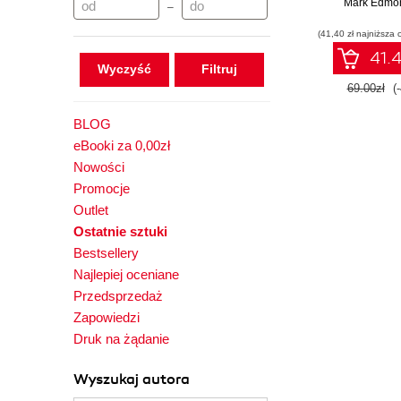
wyznaczanie
Mark Edmo
–
(41,40 zł najniższa 
41.4
Wyczyść
69.00zł
(
BLOG
eBooki za 0,00zł
Nowości
Promocje
Outlet
Ostatnie sztuki
Bestsellery
Najlepiej oceniane
Przedsprzedaż
Zapowiedzi
Druk na żądanie
Wyszukaj autora