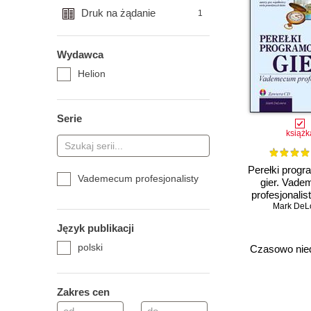
Druk na żądanie
1
Wydawca
Helion
Serie
książk
Perełki prog
Vademecum profesjonalisty
gier. Vad
profesjonalis
Mark DeL
Język publikacji
polski
Czasowo nie
Zakres cen