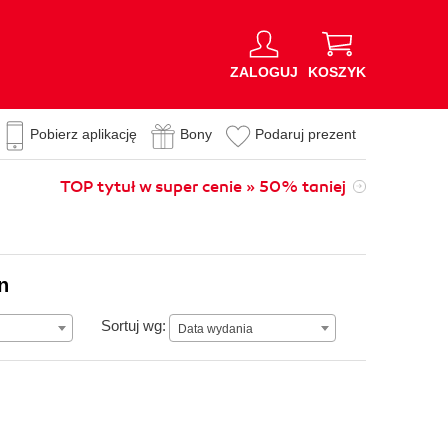
ZALOGUJ
KOSZYK
Pobierz aplikację
Bony
Podaruj prezent
TOP tytuł w super cenie » 50% taniej
n
Data wydania
Sortuj wg:
Data wydania