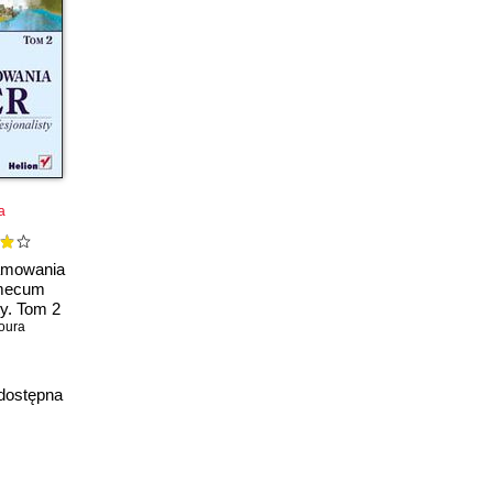
a
ramowania
emecum
ty. Tom 2
oura
dostępna