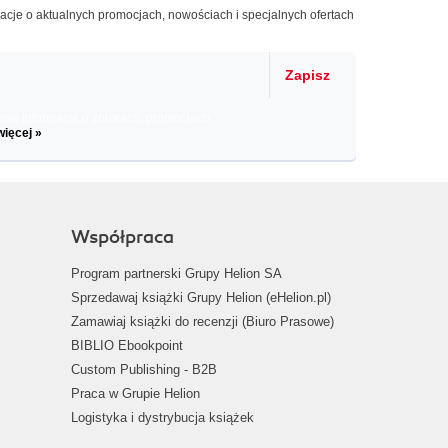
macje o aktualnych promocjach, nowościach i specjalnych ofertach
Zapisz
il informacje o zniżkach, promocjach
więcej »
Współpraca
Program partnerski Grupy Helion SA
Sprzedawaj książki Grupy Helion (eHelion.pl)
Zamawiaj książki do recenzji (Biuro Prasowe)
BIBLIO Ebookpoint
Custom Publishing - B2B
Praca w Grupie Helion
Logistyka i dystrybucja książek