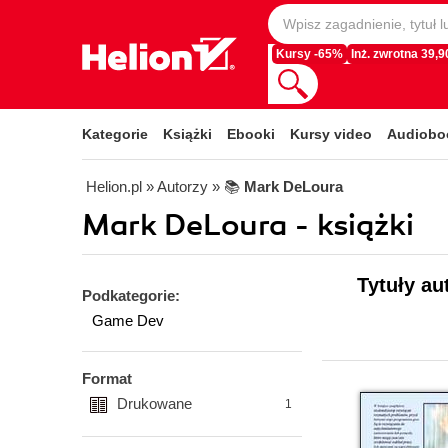
Kursy -65%
Inż. zwrotna 39,90
Kategorie
Książki
Ebooki
Kursy video
Audiobo
Helion.pl
» Autorzy
» 📚
Mark DeLoura
Mark DeLoura - książki
Tytuły au
Podkategorie:
Game Dev
Format
Drukowane
1