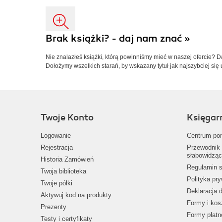
Brak książki? - daj nam znać »
Nie znalazłeś książki, którą powinniśmy mieć w naszej ofercie? 
Dołożymy wszelkich starań, by wskazany tytuł jak najszybciej się 
Twoje Konto
Księgar
Logowanie
Centrum po
Rejestracja
Przewodnik 
słabowidząc
Historia Zamówień
Regulamin s
Twoja biblioteka
Polityka pr
Twoje półki
Deklaracja 
Aktywuj kod na produkty
Formy i kos
Prezenty
Formy płatn
Testy i certyfikaty