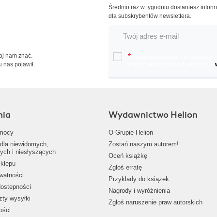
Średnio raz w tygodniu dostaniesz infor
dla subskrybentów newslettera.
Daj nam znać.
*
Chcę otrzymywać na podany e-ma
u nas pojawił.
oraz nowościach wydawniczych.
nia
Wydawnictwo Helion
mocy
O Grupie Helion
dla niewidomych,
Zostań naszym autorem!
ych i niesłyszących
Oceń książkę
klepu
Zgłoś erratę
ywatności
Przykłady do książek
dostępności
Nagrody i wyróżnienia
zty wysyłki
Zgłoś naruszenie praw autorskich
ości