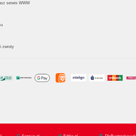
nasz serwis WWW
su
i zwroty