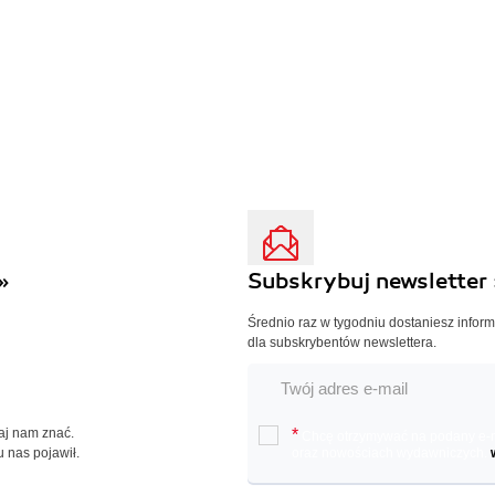
»
Subskrybuj newsletter 
Średnio raz w tygodniu dostaniesz infor
dla subskrybentów newslettera.
Daj nam znać.
*
Chcę otrzymywać na podany e-ma
u nas pojawił.
oraz nowościach wydawniczych.