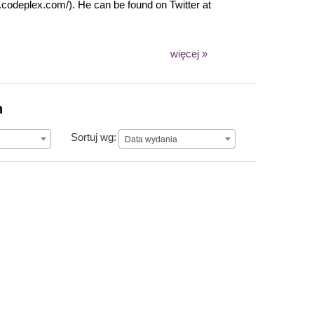
.codeplex.com/). He can be found on Twitter at
więcej »
n
Data wydania
Sortuj wg:
Data wydania