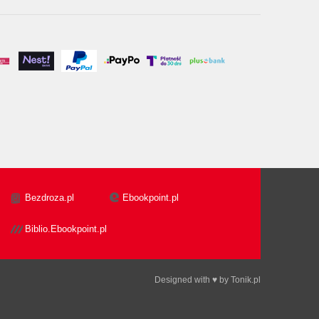
Bezdroza.pl
Ebookpoint.pl
Biblio.Ebookpoint.pl
Designed with ♥ by
Tonik.pl