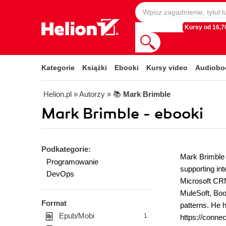
Kursy od 16,70
Kategorie
Książki
Ebooki
Kursy video
Audiobo
Helion.pl
» Autorzy
» 📚
Mark Brimble
Mark Brimble - ebooki
Podkategorie:
Mark Brimble i
Programowanie
supporting in
DevOps
Microsoft CRM
MuleSoft, Boo
Format
patterns. He h
Epub/Mobi
1
https://conne