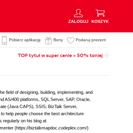
ZALOGUJ
KOSZYK
Pobierz aplikację
Bony
Podaruj prezent
TOP tytuł w super cenie » 50% taniej
he field of designing, building, implementing, and
 and AS/400 platforms, SQL Server, SAP, Oracle,
Gate (Java CAPS), SSIS, BizTalk Server,
 to help people choose the best architecture
 regularly on his blog at
menter (https://biztalkmapdoc.codeplex.com/)