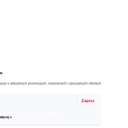
»
macje o aktualnych promocjach, nowościach i specjalnych ofertach
Zapisz
il informacje o zniżkach, promocjach
więcej »