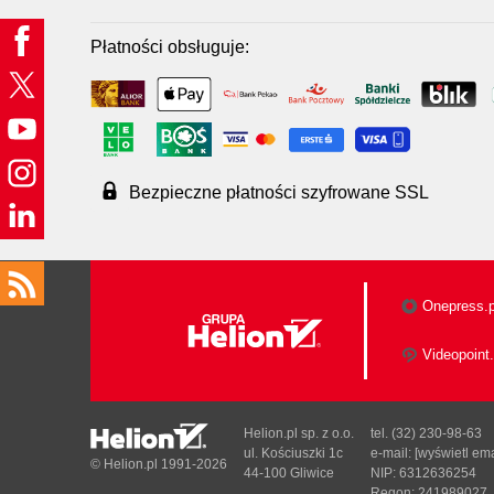
Płatności obsługuje:
Bezpieczne płatności szyfrowane SSL
Onepress.p
Videopoint.
Helion.pl sp. z o.o.
tel. (32) 230-98-63
ul. Kościuszki 1c
e-mail:
[wyświetl ema
© Helion.pl 1991-2026
44-100 Gliwice
NIP: 6312636254
Regon: 241989027