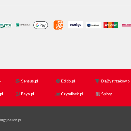
l
Sensus.pl
Editio.pl
DlaBystrzakow.pl
pl
Beya.pl
Czytalisek.pl
Sploty
il]@helion.pl