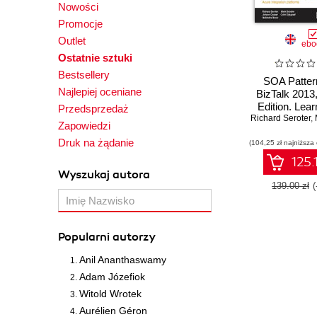
Nowości
Promocje
Outlet
ebo
Ostatnie sztuki
Bestsellery
SOA Patter
Najlepiej oceniane
BizTalk 2013
Edition. Lea
Przedsprzedaż
Richard Seroter
create and i
,
Zapowiedzi
SOA strategi
Druk na żądanie
(104,25 zł najniższa
Microsoft te
stack using
125.
Server 2013 
Wyszukaj autora
Integration p
139.00 zł
Popularni autorzy
Anil Ananthaswamy
Adam Józefiok
Witold Wrotek
Aurélien Géron