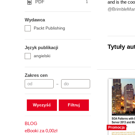
PDF
and is the co
1
@BrimbleMar
Wydawca
Packt Publishing
Tytuły au
Język publikacji
angielski
Zakres cen
–
Wyczyść
BLOG
Promocja
eBooki za 0,00zł