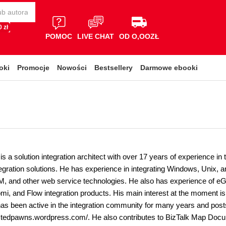
 zł
POMOC
LIVE CHAT
OD O,OOZŁ
oki
Promocje
Nowości
Bestsellery
Darmowe ebooki
s a solution integration architect with over 17 years of experience in t
tegration solutions. He has experience in integrating Windows, Unix,
, and other web service technologies. He also has experience of e
mi, and Flow integration products. His main interest at the moment is
as been active in the integration community for many years and posts
ctedpawns.wordpress.com/. He also contributes to BizTalk Map Docu