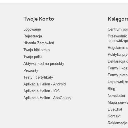
Twoje Konto
Księgar
Logowanie
Centrum po
Rejestracja
Przewodnik 
słabowidząc
Historia Zamówień
Regulamin s
Twoja biblioteka
Polityka pr
Twoje półki
Deklaracja 
Aktywuj kod na produkty
Formy i kos
Prezenty
Formy płatn
Testy i certyfikaty
Usprawnij 
Aplikacja Helion - Android
Blog
Aplikacja Helion - iOS
Newsletter
Aplikacja Helion - AppGallery
Mapa serwi
LiveChat
Kontakt
Reklamacje 