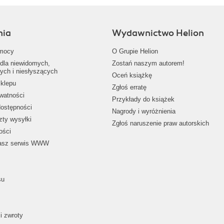
nia
Wydawnictwo Helion
mocy
O Grupie Helion
dla niewidomych,
Zostań naszym autorem!
ych i niesłyszących
Oceń książkę
klepu
Zgłoś erratę
ywatności
Przykłady do książek
dostępności
Nagrody i wyróżnienia
zty wysyłki
Zgłoś naruszenie praw autorskich
ości
nasz serwis WWW
su
i zwroty