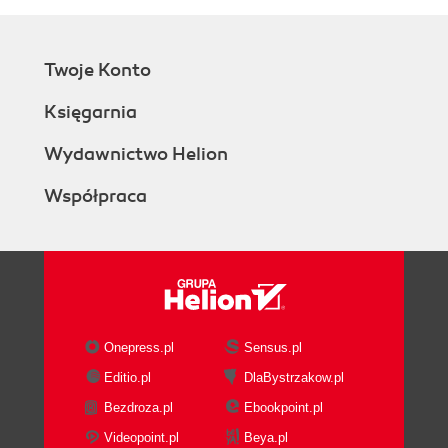
Twoje Konto
Księgarnia
Wydawnictwo Helion
Współpraca
Onepress.pl
Sensus.pl
Editio.pl
DlaBystrzakow.pl
Bezdroza.pl
Ebookpoint.pl
Videopoint.pl
Beya.pl