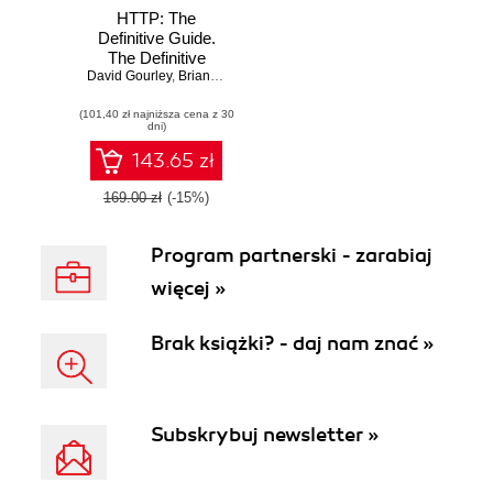
HTTP: The
Definitive Guide.
The Definitive
David Gourley
Guide
,
Brian Totty
,
Marjorie Sayer
(101,40 zł najniższa cena z 30
dni)
143.65 zł
169.00 zł
(-15%)
Program partnerski - zarabiaj
więcej »
Brak książki? - daj nam znać »
Subskrybuj newsletter »