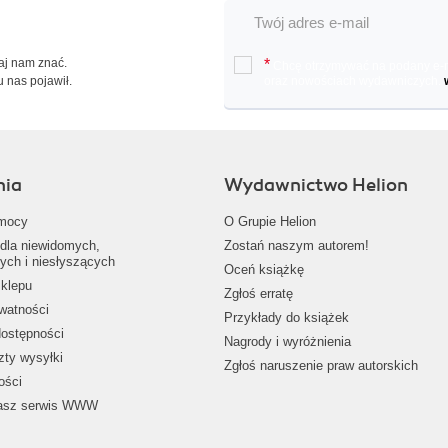
Daj nam znać.
*
Chcę otrzymywać na podany e-ma
u nas pojawił.
oraz nowościach wydawniczych.
nia
Wydawnictwo Helion
mocy
O Grupie Helion
dla niewidomych,
Zostań naszym autorem!
ych i niesłyszących
Oceń książkę
klepu
Zgłoś erratę
ywatności
Przykłady do książek
dostępności
Nagrody i wyróżnienia
zty wysyłki
Zgłoś naruszenie praw autorskich
ości
nasz serwis WWW