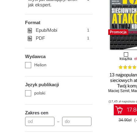
jak ekspert.
Format
Epub/Mobi
1
Promocja
PDF
1
Wydawca
książka
e
Helion
13 najpopular
sieciowych a
Język publikacji
Twój komp
Maciej Szmit
Wykrywanie, 
,
Mariu
polski
skutków i zap
(17,45 zł najniższa 
17.8
Zakres cen
34.90zł
(
–