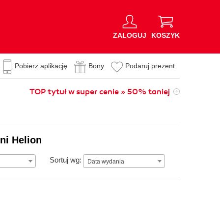
ZALOGUJ
KOSZYK
Pobierz aplikację
Bony
Podaruj prezent
TOP tytuł w super cenie » 50% taniej
ni Helion
Data wydania
Sortuj wg:
Data wydania