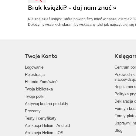
Brak książki? - daj nam znać »
Nie znalazłeś książki, którą powinniśmy mieć w naszej ofercie? 
Dołożymy wszelkich starań, by wskazany tytuł jak najszybciej się 
Twoje Konto
Księgar
Logowanie
Centrum po
Rejestracja
Przewodnik 
słabowidząc
Historia Zamówień
Regulamin s
Twoja biblioteka
Polityka pr
Twoje półki
Deklaracja 
Aktywuj kod na produkty
Formy i kos
Prezenty
Formy płatn
Testy i certyfikaty
Usprawnij 
Aplikacja Helion - Android
Blog
Aplikacja Helion - iOS