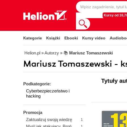
Kursy od 16,70
Kategorie
Książki
Ebooki
Kursy video
Audiobo
Helion.pl
» Autorzy
» 📚
Mariusz Tomaszewski
Mariusz Tomaszewski - ks
Tytuły au
Podkategorie:
Cyberbezpieczeństwo i
hacking
Promocja
Zaktualizuj swoją wiedzę
1
Myśl jak atakujący. Broń
1