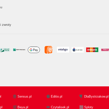
su
i zwroty
l
Sensus.pl
Editio.pl
DlaBystrzakow.pl
pl
Beya.pl
Czytalisek.pl
Sploty