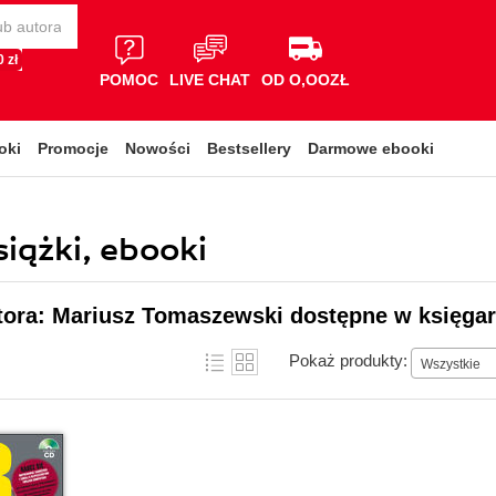
 zł
POMOC
LIVE CHAT
OD O,OOZŁ
oki
Promocje
Nowości
Bestsellery
Darmowe ebooki
iążki, ebooki
tora: Mariusz Tomaszewski dostępne w księgar
Pokaż produkty:
Wszystkie