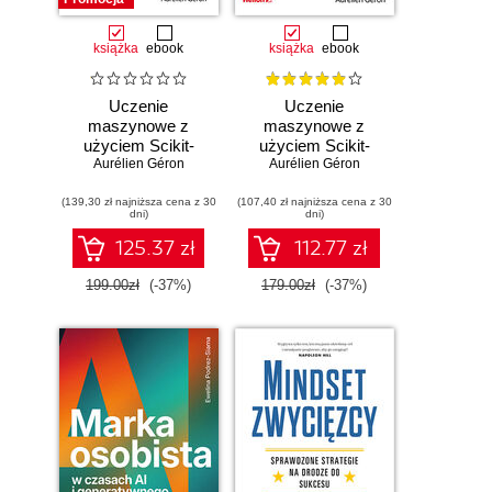
książka
ebook
książka
ebook
Uczenie
Uczenie
maszynowe z
maszynowe z
użyciem Scikit-
użyciem Scikit-
Learn i PyTorch.
Aurélien Géron
Learn, Keras i
Aurélien Géron
Koncepcje,
TensorFlow.
(139,30 zł najniższa cena z 30
narzędzia i techniki
(107,40 zł najniższa cena z 30
Wydanie III
dni)
dni)
umożliwiające
konstruowanie
125.37 zł
112.77 zł
inteligentnych
systemów
199.00zł
(-37%)
179.00zł
(-37%)