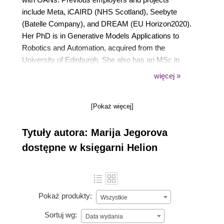
include Meta, iCAIRD (NHS Scotland), Seebyte
(Batelle Company), and DREAM (EU Horizon2020).
Her PhD is in Generative Models Applications to
Robotics and Automation, acquired from the
University of Edinburgh. She also has an MSc in
Computational Statistics and Machine Learning from
więcej »
the University College London. She has authored
multiple academic publications in several prestigious
[Pokaż więcej]
peer-reviewed venues in the fields of Machine
Learning and Robotics, such as IEEE IROS, ICRA,
Tytuły autora: Marija Jegorova
and TPAMI.
dostępne w księgarni Helion
Pokaż produkty:
Wszystkie
Sortuj wg:
Data wydania