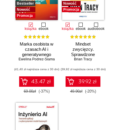
Bestseller
Nowość
Nowość
Promocja
Promocja
książka
ebook
książka
ebook
audiobook
Marka osobista w
Mindset
czasach AI i
zwycięzcy.
generatywnego
Sprawdzone
Ewelina Podrez-Siama
wyszukiwania
strategie na drodze
Brian Tracy
do sukcesu
(41,40 zł najniższa cena z 30 dni)
(39,92 zł najniższa cena z 30 dni)
43.47 zł
39.92 zł
69.00zł
(-37%)
49.90zł
(-20%)