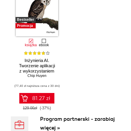
Bestseller
Promocja
książka
ebook
Inżynieria AI.
Tworzenie aplikacji
z wykorzystaniem
modeli bazowych
Chip Huyen
(77,40 zł najniższa cena z 30 dni)
81.27 zł
129.00zł
(-37%)
Program partnerski - zarabiaj
więcej »