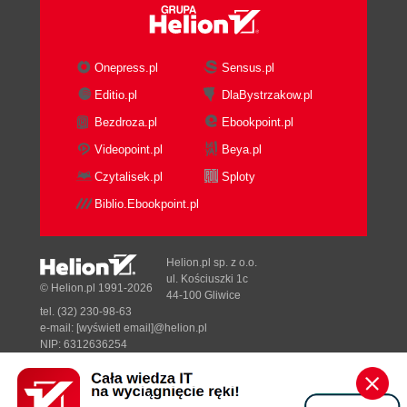
Onepress.pl
Sensus.pl
Editio.pl
DlaBystrzakow.pl
Bezdroza.pl
Ebookpoint.pl
Videopoint.pl
Beya.pl
Czytalisek.pl
Sploty
Biblio.Ebookpoint.pl
Helion.pl sp. z o.o.
ul. Kościuszki 1c
© Helion.pl 1991-2026
44-100 Gliwice
tel. (32) 230-98-63
e-mail:
[wyświetl email]@helion.pl
NIP: 6312636254
Regon: 241989027
Designed with ♥ by
Tonik.pl