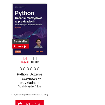
Bestseller
Promocja
książka
ebook
Python. Uczenie
maszynowe w
przykładach.
Najlepsze praktyki
Yuxi (Hayden) Liu
w realnych
(77,40 zł najniższa cena z 30 dni)
zastosowaniach.
Wydanie IV
81.27 zł