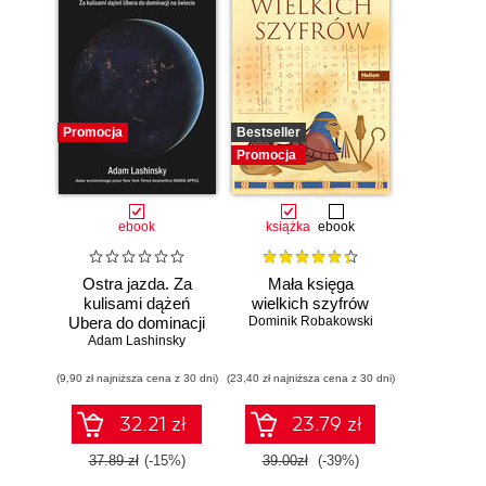
Promocja
Bestseller
Promocja
ebook
książka
ebook
Ostra jazda. Za
Mała księga
kulisami dążeń
wielkich szyfrów
Ubera do dominacji
Dominik Robakowski
Adam Lashinsky
na świecie
(9,90 zł najniższa cena z 30 dni)
(23,40 zł najniższa cena z 30 dni)
32.21 zł
23.79 zł
37.89 zł
(-15%)
39.00zł
(-39%)