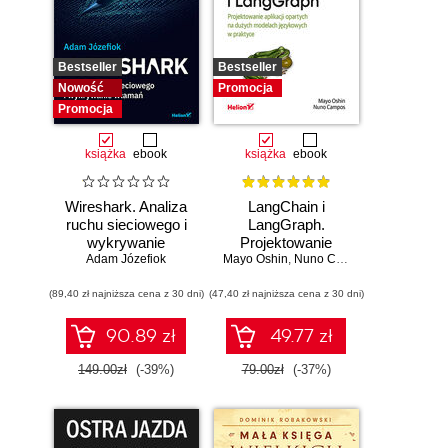
Bestseller
Bestseller
Nowość
Promocja
Promocja
książka
ebook
książka
ebook
Wireshark. Analiza
LangChain i
ruchu sieciowego i
LangGraph.
wykrywanie
Projektowanie
Adam Józefiok
włamań
Mayo Oshin
aplikacji opartych
,
Nuno Campos
na dużych
(89,40 zł najniższa cena z 30 dni)
(47,40 zł najniższa cena z 30 dni)
modelach
językowych w
praktyce
90.89 zł
49.77 zł
149.00zł
(-39%)
79.00zł
(-37%)