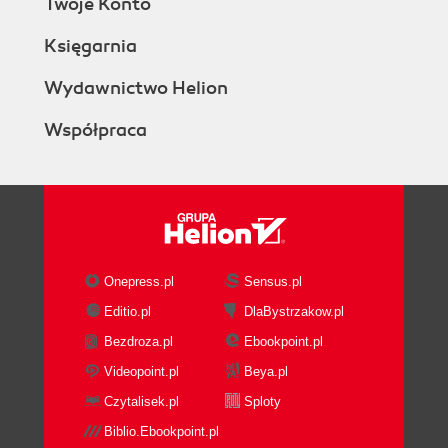
Twoje Konto
Księgarnia
Wydawnictwo Helion
Współpraca
Onepress.pl
Sensus.pl
Editio.pl
DlaBystrzakow.pl
Bezdroza.pl
Ebookpoint.pl
Videopoint.pl
Beya.pl
Czytalisek.pl
Sploty
Biblio.Ebookpoint.pl