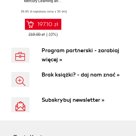
Research:
Mercury Learning and Information
,
Marcus Goncalves
Advanced
(39,90 zł najniższa cena z 30 dni)
Methods, Design,
and Data Analysis
197.10 zł
219.00 zł
(-10%)
Program partnerski - zarabiaj
więcej »
Brak książki? - daj nam znać »
Subskrybuj newsletter »