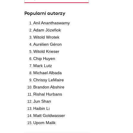
Popularni autorzy
Anil Ananthaswamy
Adam Józefiok
Witold Wrotek
Aurélien Géron
Witold Krieser
Chip Huyen
Mark Lutz
Michael Albada
Chrissy LeMaire
Brandon Abshire
Rishal Hurbans
Jun Shan
Haibin Li
Matt Goldwasser
Upom Malik