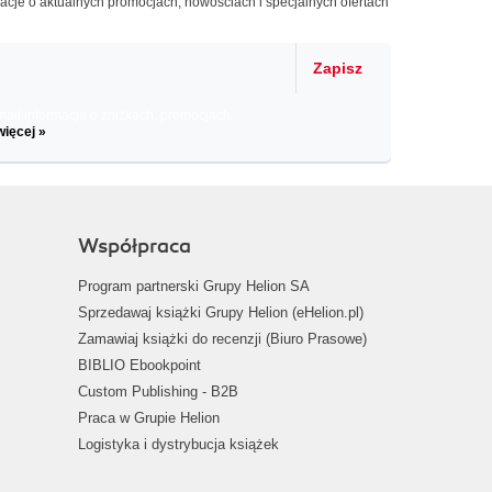
macje o aktualnych promocjach, nowościach i specjalnych ofertach
Zapisz
il informacje o zniżkach, promocjach
więcej »
Współpraca
Program partnerski Grupy Helion SA
Sprzedawaj książki Grupy Helion (eHelion.pl)
Zamawiaj książki do recenzji (Biuro Prasowe)
BIBLIO Ebookpoint
Custom Publishing - B2B
Praca w Grupie Helion
Logistyka i dystrybucja książek