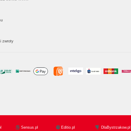
su
i zwroty
l
Sensus.pl
Editio.pl
DlaBystrzakow.pl