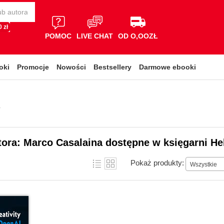
 zł
POMOC
LIVE CHAT
OD O,OOZŁ
oki
Promocje
Nowości
Bestsellery
Darmowe ebooki
i
tora: Marco Casalaina dostępne w księgarni He
Pokaż produkty:
Wszystkie