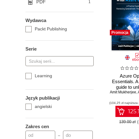
PDF
1
Wydawca
Packt Publishing
Promocja
Serie
ebo
Learning
Azure Op
Essentials. A 
guide to un
Amit Mukherjee
generative A
,
A
Język publikacji
innovation w
(104,25 zł najniższa
Open
angielski
125.
139.00 zł
Zakres cen
–