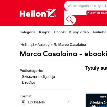
Kursy od 16,70
Kategorie
Książki
Ebooki
Kursy video
Audiobo
Helion.pl
» Autorzy
» 📚
Marco Casalaina
Marco Casalaina - ebook
Tytuły au
Podkategorie:
Sztuczna inteligencja
DevOps
Format
Epub/Mobi
1