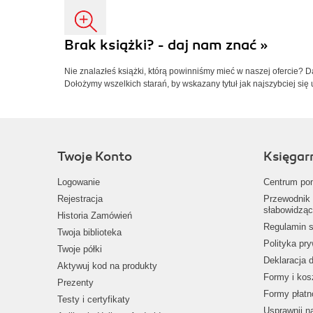
Brak książki? - daj nam znać »
Nie znalazłeś książki, którą powinniśmy mieć w naszej ofercie? 
Dołożymy wszelkich starań, by wskazany tytuł jak najszybciej się 
Twoje Konto
Księgar
Logowanie
Centrum po
Rejestracja
Przewodnik 
słabowidząc
Historia Zamówień
Regulamin s
Twoja biblioteka
Polityka pr
Twoje półki
Deklaracja 
Aktywuj kod na produkty
Formy i kos
Prezenty
Formy płatn
Testy i certyfikaty
Usprawnij 