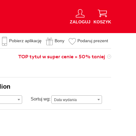
ZALOGUJ
KOSZYK
Pobierz aplikację
Bony
Podaruj prezent
TOP tytuł w super cenie » 50% taniej
lion
Data wydania
Sortuj wg:
Data wydania