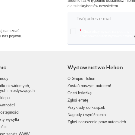
Średnio raz w tygodniu dostaniesz infor
dla subskrybentów newslettera.
Daj nam znać.
*
Chcę otrzymywać na podany e-ma
u nas pojawił.
oraz nowościach wydawniczych.
nia
Wydawnictwo Helion
mocy
O Grupie Helion
dla niewidomych,
Zostań naszym autorem!
ych i niesłyszących
Oceń książkę
klepu
Zgłoś erratę
ywatności
Przykłady do książek
dostępności
Nagrody i wyróżnienia
zty wysyłki
Zgłoś naruszenie praw autorskich
ości
nasz serwis WWW