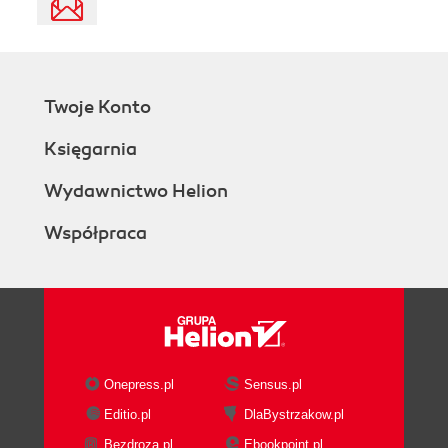
Twoje Konto
Księgarnia
Wydawnictwo Helion
Współpraca
Onepress.pl
Sensus.pl
Editio.pl
DlaBystrzakow.pl
Bezdroza.pl
Ebookpoint.pl