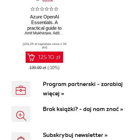
ebook
Azure OpenAI
Essentials. A
practical guide to
Amit Mukherjee
unlocking
,
Adithya Saladi
,
Marco Casalaina
generative AI-
(104,25 zł najniższa cena z 30
powered innovation
dni)
with Azure OpenAI
125.10 zł
139.00 zł
(-10%)
Program partnerski - zarabiaj
więcej »
Brak książki? - daj nam znać »
Subskrybuj newsletter »