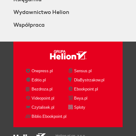
Wydawnictwo Helion
Współpraca
Onepress.pl
Sensus.pl
Editio.pl
DlaBystrzakow.pl
Bezdroza.pl
Ebookpoint.pl
Videopoint.pl
Beya.pl
Czytalisek.pl
Sploty
Biblio.Ebookpoint.pl
Helion.pl sp. z o.o.