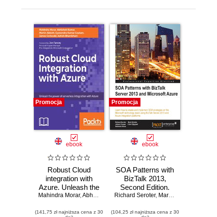
Promocja
Promocja
ebook
ebook
Robust Cloud
SOA Patterns with
integration with
BizTalk 2013,
Azure. Unleash the
Second Edition.
Mahindra Morar
power of
,
Abhishek Kumar
Richard Seroter
Learn how to
,
Martin Abbott
,
Mark Brimble
,
Gyanendra Kumar
,
Johann
serverless
create and
(141,75 zł najniższa cena z 30
integration with
(104,25 zł najniższa cena z 30
implement SOA