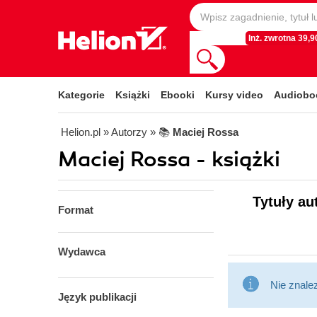
Inż. zwrotna 39,90
Kategorie
Książki
Ebooki
Kursy video
Audiobo
Helion.pl
» Autorzy
» 📚
Maciej Rossa
Maciej Rossa - książki
Tytuły au
Format
Wydawca
Nie znale
Język publikacji