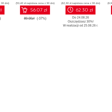
 30 dni)
em
(53,40 zł najniższa cena z 30 dni)
(62,30 zł najniższa cena z 30 dni)
(9,9
ł
56.07 zł
62.30 zł
Do 24.08.26
)
89.00zł
(-37%)
Oszczędzasz 30%!
W realizacji od 25.08.26 r.