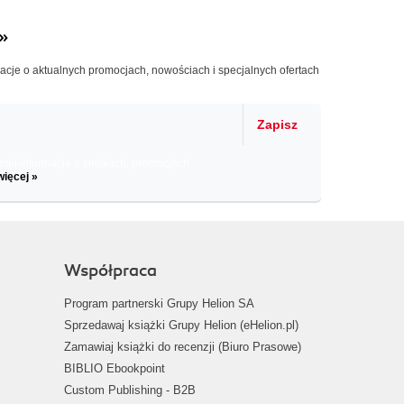
»
macje o aktualnych promocjach, nowościach i specjalnych ofertach
Zapisz
il informacje o zniżkach, promocjach
więcej »
Współpraca
Program partnerski Grupy Helion SA
Sprzedawaj książki Grupy Helion (eHelion.pl)
Zamawiaj książki do recenzji (Biuro Prasowe)
BIBLIO Ebookpoint
Custom Publishing - B2B