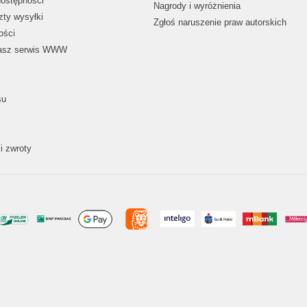
dostępności
Nagrody i wyróżnienia
zty wysyłki
Zgłoś naruszenie praw autorskich
ości
nasz serwis WWW
su
i zwroty