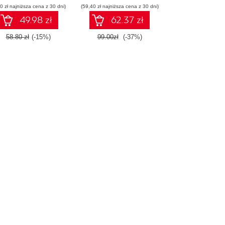
0 zł najniższa cena z 30 dni)
(59,40 zł najniższa cena z 30 dni)
49.98 zł
62.37 zł
58.80 zł
(-15%)
99.00zł
(-37%)