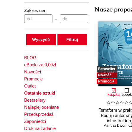
Nasze propoz
Zakres cen
–
Wyczyść
BLOG
eBooki za 0,00zł
Bestseller
Nowości
Nowość
Promocje
Promocja
Outlet
Ostatnie sztuki
książka
ebook
Bestsellery
Najlepiej oceniane
Terraform w prak
Przedsprzedaż
Buduj i automat
infrastruktur
Zapowiedzi
Mariusz Dwornic
chmurową or
Druk na żądanie
zarządzaj nią