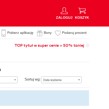
ZALOGUJ
KOSZYK
Pobierz aplikację
Bony
Podaruj prezent
TOP tytuł w super cenie » 50% taniej
n
Data wydania
Sortuj wg:
Data wydania