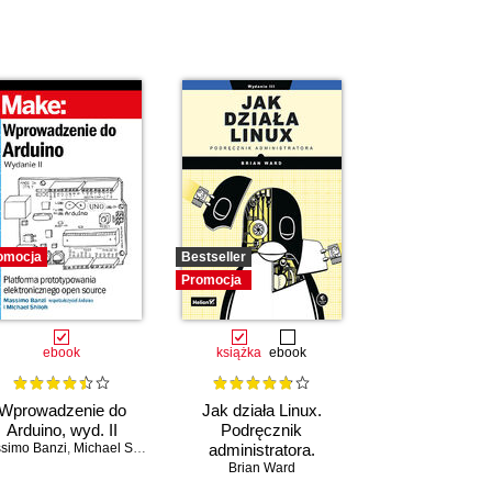
omocja
Bestseller
Promocja
ebook
książka
ebook
Wprowadzenie do
Jak działa Linux.
Arduino, wyd. II
Podręcznik
simo Banzi
,
Michael Shiloh
administratora.
Wydanie III
Brian Ward