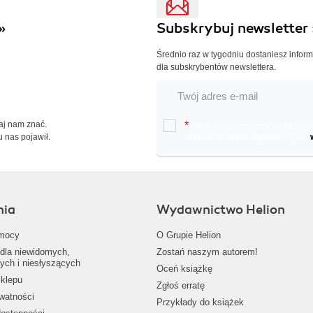
»
Subskrybuj newsletter 
Średnio raz w tygodniu dostaniesz infor
dla subskrybentów newslettera.
Daj nam znać.
*
Chcę otrzymywać na podany e-ma
u nas pojawił.
oraz nowościach wydawniczych.
nia
Wydawnictwo Helion
mocy
O Grupie Helion
dla niewidomych,
Zostań naszym autorem!
ych i niesłyszących
Oceń książkę
klepu
Zgłoś erratę
ywatności
Przykłady do książek