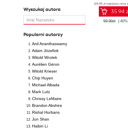
(29,95 zł najniższa cena z
wykorzystani
Wyszukaj autora
Dockera
35.94 z
59.90zł
(-40%
Popularni autorzy
Anil Ananthaswamy
Adam Józefiok
Witold Wrotek
Aurélien Géron
Witold Krieser
Chip Huyen
Michael Albada
Mark Lutz
Chrissy LeMaire
Brandon Abshire
Rishal Hurbans
Jun Shan
Haibin Li