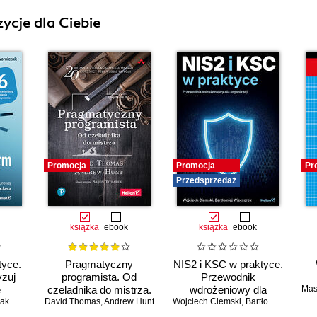
ycje dla Ciebie
Promocja
Promocja
Pr
Przedsprzedaż
książka
ebook
książka
ebook
tyce.
Pragmatyczny
NIS2 i KSC w praktyce.
yzuj
programista. Od
Przewodnik
ę
czeladnika do mistrza.
wdrożeniowy dla
Mas
zak
az
David Thomas
Wydanie II
,
Andrew Hunt
Wojciech Ciemski
organizacji
,
Bartłomiej Wieczorek
 z