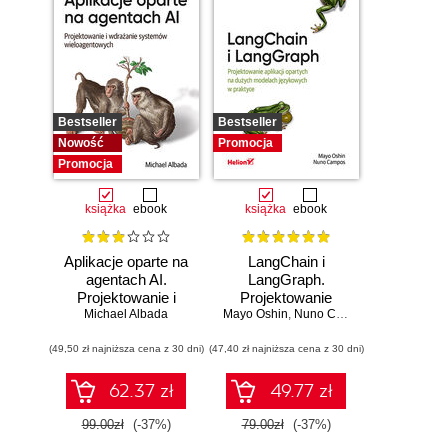
Bestseller
Bestseller
Nowość
Promocja
Promocja
książka
ebook
książka
ebook
Aplikacje oparte na
LangChain i
agentach AI.
LangGraph.
Projektowanie i
Projektowanie
Michael Albada
wdrażanie
Mayo Oshin
aplikacji opartych
,
Nuno Campos
systemów
na dużych
(49,50 zł najniższa cena z 30 dni)
wieloagentowych
(47,40 zł najniższa cena z 30 dni)
modelach
językowych w
praktyce
62.37 zł
49.77 zł
99.00zł
(-37%)
79.00zł
(-37%)