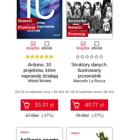
Nowość
Bestseller
Promocja
Nowość
Promocja
książka
ebook
książka
ebook
Arduino. 10
Struktury danych.
projektów, które
Ilustrowany
naprawdę działają
przewodnik
Witold Wrotek
Marcello La Rocca
(34,20 zł najniższa cena z 30 dni)
(47,40 zł najniższa cena z 30 dni)
35.91 zł
49.77 zł
57.00zł
(-37%)
79.00zł
(-37%)