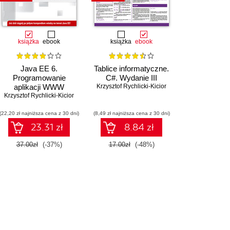
książka
ebook
książka
ebook
Java EE 6.
Tablice informatyczne.
Programowanie
C#. Wydanie III
aplikacji WWW
Krzysztof Rychlicki-Kicior
Krzysztof Rychlicki-Kicior
(22,20 zł najniższa cena z 30 dni)
(8,49 zł najniższa cena z 30 dni)
23.31 zł
8.84 zł
37.00zł
(-37%)
17.00zł
(-48%)