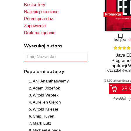
Bestsellery
Najlepiej oceniane
Promocja
Przedsprzedaż
Zapowiedzi
Druk na żądanie
książka
e
Wyszukaj autora
Java EE
Programo
aplikacji
Krzysztof Rychli
Wydanie
Popularni autorzy
Anil Ananthaswamy
(24,50 zł najniższa 
25.9
Adam Józefiok
Witold Wrotek
49.00zł
(
Aurélien Géron
Witold Krieser
Chip Huyen
Mark Lutz
Michael Albada