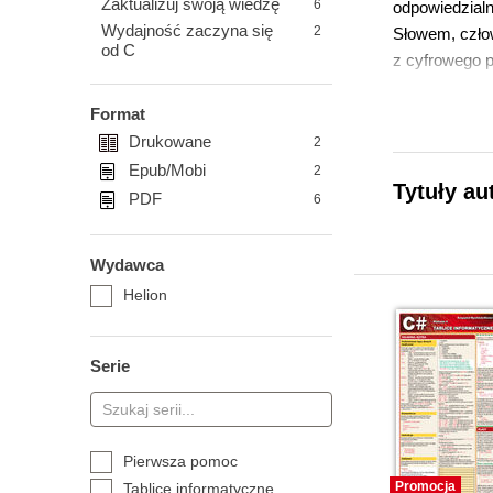
Zaktualizuj swoją wiedzę
6
odpowiedzialn
Wydajność zaczyna się
2
Słowem, człow
od C
z cyfrowego 
Format
Drukowane
2
Epub/Mobi
2
Tytuły au
PDF
6
Wydawca
Helion
Serie
Pierwsza pomoc
Promocja
Tablice informatyczne