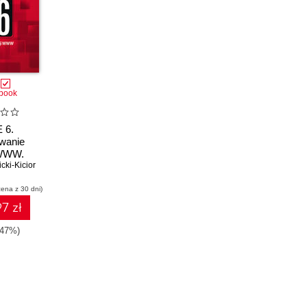
book
 6.
wanie
 WWW.
cki-Kicior
 II
cena z 30 dni)
7 zł
-47%)