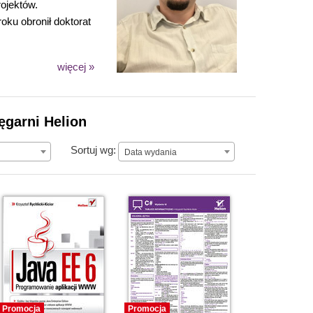
rojektów.
oku obronił doktorat
więcej »
ęgarni Helion
Data wydania
Sortuj wg:
Data wydania
Promocja
Promocja