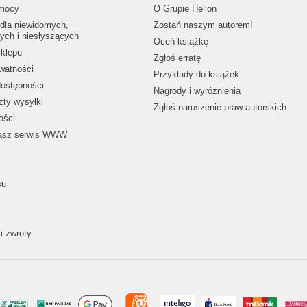
mocy
O Grupie Helion
dla niewidomych,
Zostań naszym autorem!
ych i niesłyszących
Oceń książkę
klepu
Zgłoś erratę
ywatności
Przykłady do książek
dostępności
Nagrody i wyróżnienia
zty wysyłki
Zgłoś naruszenie praw autorskich
ości
nasz serwis WWW
su
i zwroty