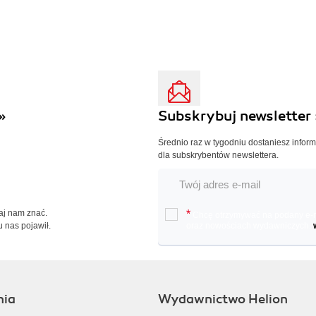
»
Subskrybuj newsletter 
Średnio raz w tygodniu dostaniesz infor
dla subskrybentów newslettera.
Daj nam znać.
*
Chcę otrzymywać na podany e-ma
u nas pojawił.
oraz nowościach wydawniczych.
nia
Wydawnictwo Helion