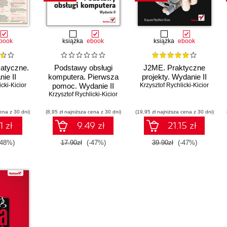
book
książka
ebook
książka
ebook
matyczne.
Podstawy obsługi
J2ME. Praktyczne
ie II
komputera. Pierwsza
projekty. Wydanie II
cki-Kicior
pomoc. Wydanie II
Krzysztof Rychlicki-Kicior
Krzysztof Rychlicki-Kicior
ena z 30 dni)
(8,95 zł najniższa cena z 30 dni)
(19,95 zł najniższa cena z 30 dni)
1 zł
9.49 zł
21.15 zł
-48%)
17.90zł
(-47%)
39.90zł
(-47%)