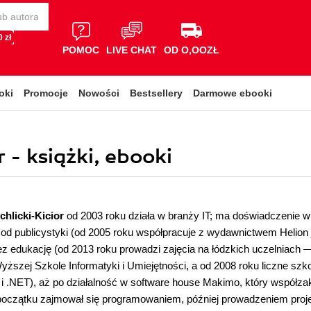
 zł
POMOC
LIVE CHAT
OD O,OOZŁ
oki
Promocje
Nowości
Bestsellery
Darmowe ebooki
 - książki, ebooki
chlicki-Kicior
od 2003 roku działa w branży IT; ma doświadczenie w
d publicystyki (od 2005 roku współpracuje z wydawnictwem Helion j
ez edukację (od 2013 roku prowadzi zajęcia na łódzkich uczelniach —
Wyższej Szkole Informatyki i Umiejętności, a od 2008 roku liczne szk
i .NET), aż po działalność w software house Makimo, który współzak
oczątku zajmował się programowaniem, później prowadzeniem projek