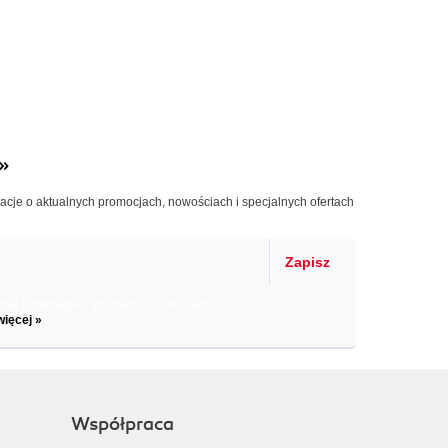
»
macje o aktualnych promocjach, nowościach i specjalnych ofertach
Zapisz
il informacje o zniżkach, promocjach
więcej »
Współpraca