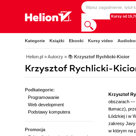
Kursy od 16,70
Kategorie
Książki
Ebooki
Kursy video
Audiobo
Helion.pl
» Autorzy
» 📚
Krzysztof Rychlicki-Kicior
Krzysztof Rychlicki-Kicior
Podkategorie:
Krzysztof Ry
Programowanie
obszarach — o
Web development
tłumacz), prz
Podstawy komputera
Łódzkiej i w 
zakresy Javy 
Promocja
w którym na p