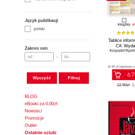
Język publikacji
książka
e
polski
Tablice infor
C#. Wydan
Zakres cen
Krzysztof Rychli
–
(6,45 zł najniższa c
6.7
Wyczyść
12.90zł
(
BLOG
eBooki za 0,00zł
Nowości
Promocje
Outlet
Ostatnie sztuki