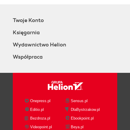
Twoje Konto
Księgarnia
Wydawnictwo Helion
Współpraca
Onepress.pl
Sensus.pl
Editio.pl
DlaBystrzakow.pl
Bezdroza.pl
Ebookpoint.pl
Videopoint.pl
Beya.pl