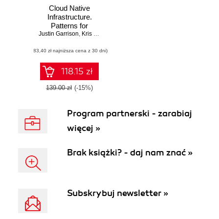
Cloud Native
Infrastructure.
Patterns for
Justin Garrison
Scalable
,
Kris Nova
Infrastructure and
(83,40 zł najniższa cena z 30 dni)
Applications in a
Dynamic
Environment
118.15 zł
139.00 zł
(-15%)
Program partnerski - zarabiaj
więcej »
Brak książki? - daj nam znać »
Subskrybuj newsletter »