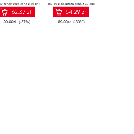
40 zł najniższa cena z 30 dni)
pracy
(53,40 zł najniższa cena z 30 dni)
62.37 zł
54.29 zł
99.00zł
(-37%)
89.00zł
(-39%)