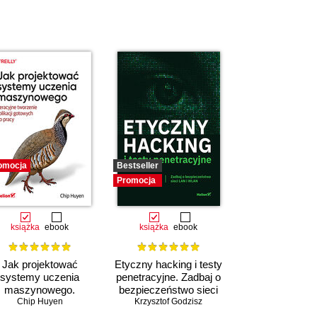
omocja
Bestseller
Promocja
książka
ebook
książka
ebook
Jak projektować
Etyczny hacking i testy
systemy uczenia
penetracyjne. Zadbaj o
maszynowego.
bezpieczeństwo sieci
teracyjne tworzenie
Chip Huyen
Krzysztof Godzisz
LAN i WLAN
likacji gotowych do