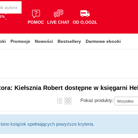
65%
POMOC
LIVE CHAT
OD O,OOZŁ
oki
Promocje
Nowości
Bestsellery
Darmowe ebooki
tora: Kiełsznia Robert dostępne w księgarni He
Pokaż produkty:
Wszystkie
ziono książek spełniających powyższe kryteria.