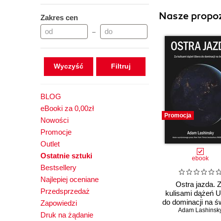
Nasze propoz
Zakres cen
–
Wyczyść
BLOG
eBooki za 0,00zł
Promocja
Nowości
Promocje
Outlet
Ostatnie sztuki
ebook
Bestsellery
Najlepiej oceniane
Ostra jazda. 
Przedsprzedaż
kulisami dążeń 
do dominacji na ś
Zapowiedzi
Adam Lashinsk
Druk na żądanie