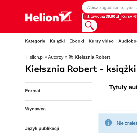
Inż. zwrotna 39,90 zł
Kursy -
Kategorie
Książki
Ebooki
Kursy video
Audiobo
Helion.pl
» Autorzy
» 📚
Kiełsznia Robert
Kiełsznia Robert - książki
Tytuły au
Format
Wydawca
Nie znale
Język publikacji