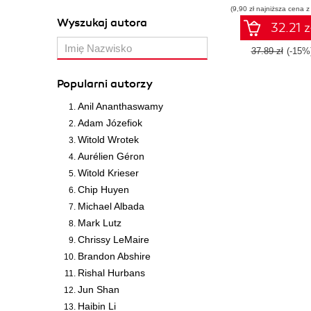
(9,90 zł najniższa cena z
Wyszukaj autora
32.21 z
37.89 zł
(-15%
Popularni autorzy
Anil Ananthaswamy
Adam Józefiok
Witold Wrotek
Aurélien Géron
Witold Krieser
Chip Huyen
Michael Albada
Mark Lutz
Chrissy LeMaire
Brandon Abshire
Rishal Hurbans
Jun Shan
Haibin Li