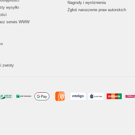
dostępności
Nagrody i wyróżnienia
zty wysyłki
Zgłoś naruszenie praw autorskich
ości
nasz serwis WWW
su
i zwroty