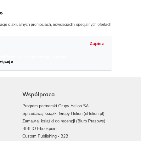
»
macje o aktualnych promocjach, nowościach i specjalnych ofertach
Zapisz
il informacje o zniżkach, promocjach
więcej »
Współpraca
Program partnerski Grupy Helion SA
Sprzedawaj książki Grupy Helion (eHelion.pl)
Zamawiaj książki do recenzji (Biuro Prasowe)
BIBLIO Ebookpoint
Custom Publishing - B2B