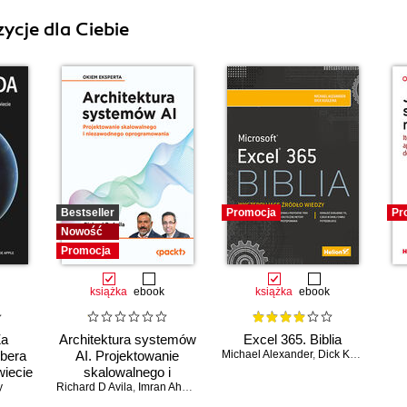
ycje dla Ciebie
Bestseller
Promocja
Pr
Nowość
Promocja
książka
ebook
książka
ebook
Za
Architektura systemów
Excel 365. Biblia
Ubera
AI. Projektowanie
Michael Alexander
,
Dick Kusleika
wiecie
skalowalnego i
y
Richard D Avila
niezawodnego
,
Imran Ahmad
I
oprogramowania
ap