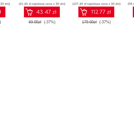
 30 dni)
(41,40 zł najniższa cena z 30 dni)
(107,40 zł najniższa cena z 30 dni)
(59,
ł
43.47 zł
112.77 zł
)
69.00zł
(-37%)
179.00zł
(-37%)