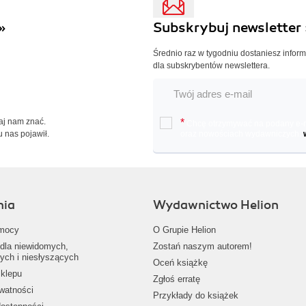
»
Subskrybuj newsletter 
Średnio raz w tygodniu dostaniesz infor
dla subskrybentów newslettera.
Daj nam znać.
*
Chcę otrzymywać na podany e-ma
u nas pojawił.
oraz nowościach wydawniczych.
nia
Wydawnictwo Helion
mocy
O Grupie Helion
dla niewidomych,
Zostań naszym autorem!
ych i niesłyszących
Oceń książkę
klepu
Zgłoś erratę
ywatności
Przykłady do książek