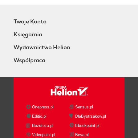
Twoje Konto
Księgarnia
Wydawnictwo Helion
Współpraca
Onepress.pl
Sensus.pl
Editio.pl
DlaBystrzakow.pl
Bezdroza.pl
Ebookpoint.pl
Videopoint.pl
Beya.pl