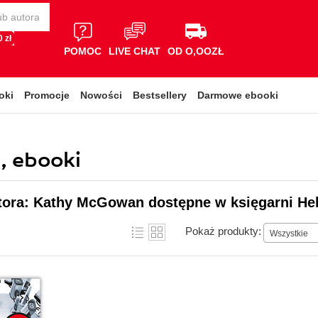
 zł
POMOC
LIVE CHAT
OD O,OOZŁ
oki
Promocje
Nowości
Bestsellery
Darmowe ebooki
, ebooki
utora: Kathy McGowan dostępne w księgarni He
Pokaż produkty:
Wszystkie