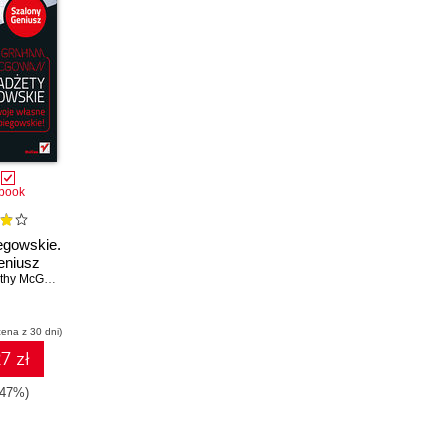
book
egowskie.
eniusz
hy McGowan
cena z 30 dni)
7 zł
-47%)