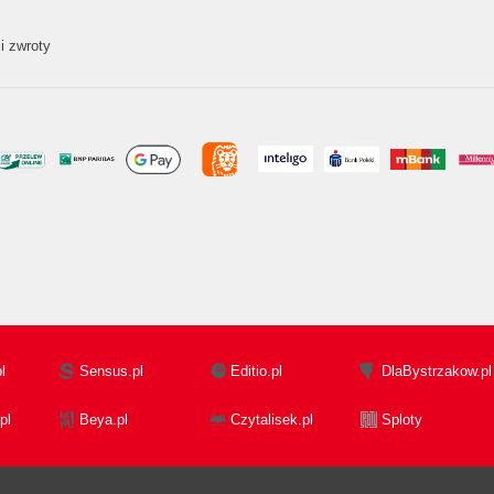
i zwroty
l
Sensus.pl
Editio.pl
DlaBystrzakow.pl
pl
Beya.pl
Czytalisek.pl
Sploty