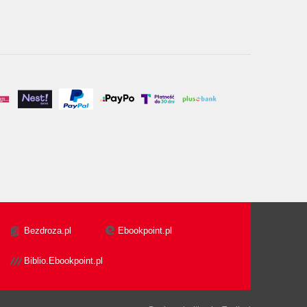
Bezdroza.pl
Ebookpoint.pl
Biblio.Ebookpoint.pl