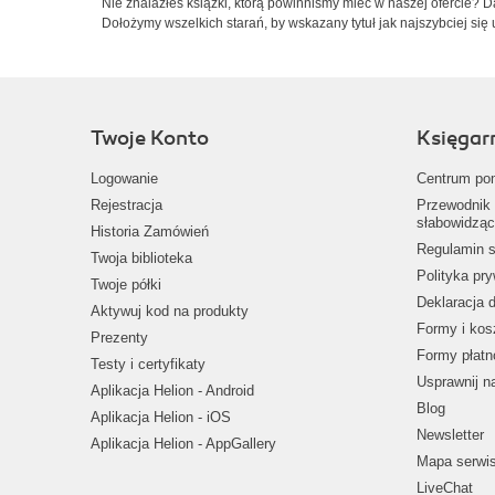
Nie znalazłeś książki, którą powinniśmy mieć w naszej ofercie? 
Dołożymy wszelkich starań, by wskazany tytuł jak najszybciej się 
Twoje Konto
Księgar
Logowanie
Centrum po
Rejestracja
Przewodnik 
słabowidząc
Historia Zamówień
Regulamin s
Twoja biblioteka
Polityka pr
Twoje półki
Deklaracja 
Aktywuj kod na produkty
Formy i kos
Prezenty
Formy płatn
Testy i certyfikaty
Usprawnij 
Aplikacja Helion - Android
Blog
Aplikacja Helion - iOS
Newsletter
Aplikacja Helion - AppGallery
Mapa serwi
LiveChat