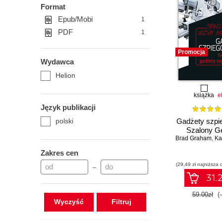
Format
Epub/Mobi
1
PDF
1
Promocja
Wydawca
Helion
książka
e
Język publikacji
polski
Gadżety szpi
Szalony G
Brad Graham
,
Kat
Zakres cen
(29,49 zł najniższa 
–
31.2
59.00zł
(
Wyczyść