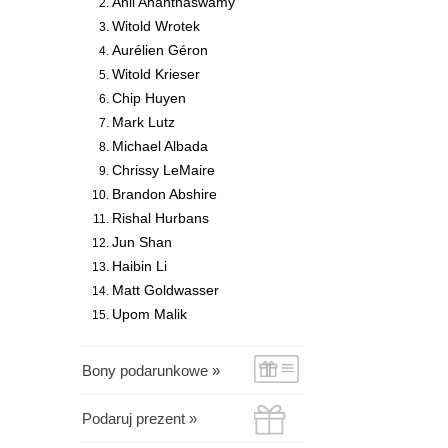
Anil Ananthaswamy
Witold Wrotek
Aurélien Géron
Witold Krieser
Chip Huyen
Mark Lutz
Michael Albada
Chrissy LeMaire
Brandon Abshire
Rishal Hurbans
Jun Shan
Haibin Li
Matt Goldwasser
Upom Malik
Bony podarunkowe »
Podaruj prezent »