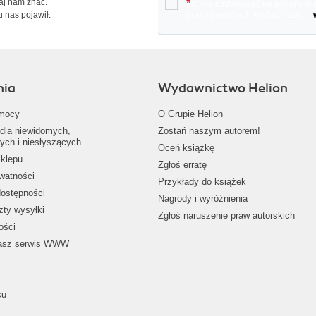
Daj nam znać.
*
Chcę otrzymywać na podany e-ma
u nas pojawił.
oraz nowościach wydawniczych.
nia
Wydawnictwo Helion
mocy
O Grupie Helion
dla niewidomych,
Zostań naszym autorem!
ych i niesłyszących
Oceń książkę
klepu
Zgłoś erratę
ywatności
Przykłady do książek
dostępności
Nagrody i wyróżnienia
zty wysyłki
Zgłoś naruszenie praw autorskich
ości
nasz serwis WWW
su