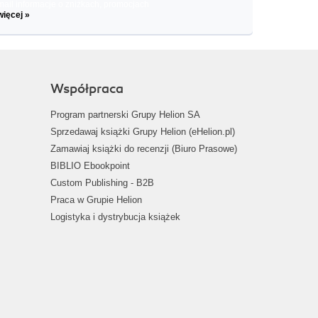
il informacje o zniżkach, promocjach
więcej »
Współpraca
Program partnerski Grupy Helion SA
Sprzedawaj książki Grupy Helion (eHelion.pl)
Zamawiaj książki do recenzji (Biuro Prasowe)
BIBLIO Ebookpoint
Custom Publishing - B2B
Praca w Grupie Helion
Logistyka i dystrybucja książek