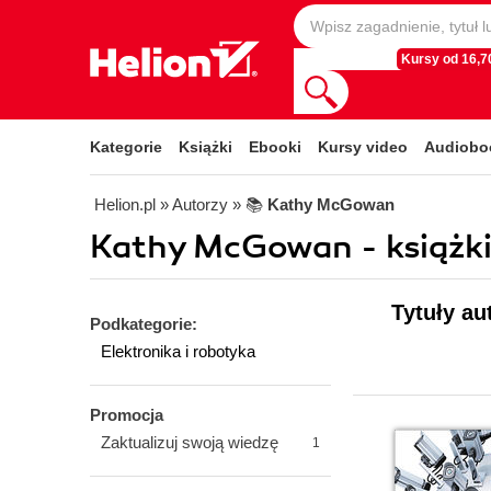
Kursy od 16,70
Kategorie
Książki
Ebooki
Kursy video
Audiobo
Helion.pl
» Autorzy
» 📚
Kathy McGowan
Kathy McGowan - książki
Tytuły a
Podkategorie:
Elektronika i robotyka
Promocja
Zaktualizuj swoją wiedzę
1