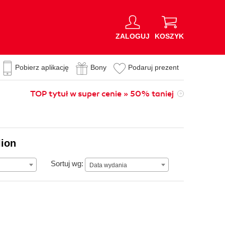
ZALOGUJ
KOSZYK
Pobierz aplikację
Bony
Podaruj prezent
TOP tytuł w super cenie » 50% taniej
lion
Data wydania
Sortuj wg:
Data wydania