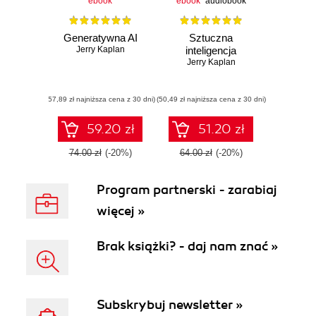
ebook
ebook
audiobook
Generatywna AI
Sztuczna
Jerry Kaplan
inteligencja
Jerry Kaplan
(57,89 zł najniższa cena z 30 dni)
(50,49 zł najniższa cena z 30 dni)
59.20 zł
51.20 zł
74.00 zł
(-20%)
64.00 zł
(-20%)
Program partnerski - zarabiaj
więcej »
Brak książki? - daj nam znać »
Subskrybuj newsletter »