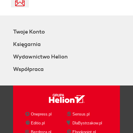
Twoje Konto
Księgarnia
Wydawnictwo Helion
Współpraca
Onepress.pl
Sensus.pl
Editio.pl
DlaBystrzakow.pl
Bezdroza.pl
Ebookpoint.pl