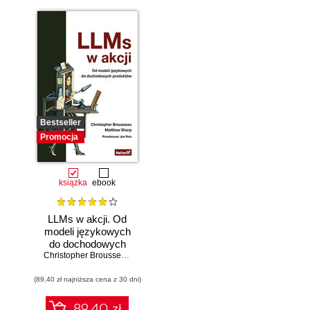
Bestseller
Promocja
książka
ebook
LLMs w akcji. Od
modeli językowych
do dochodowych
produktów
Christopher Brousseau
,
Matt Sharp
(89,40 zł najniższa cena z 30 dni)
89.40 zł