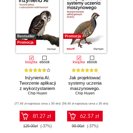
Bestseller
Promocja
Promocja
książka
ebook
książka
ebook
Inżynieria AI.
Jak projektować
Tworzenie aplikacji
systemy uczenia
z wykorzystaniem
maszynowego.
modeli bazowych
Chip Huyen
Chip Huyen
Iteracyjne
tworzenie aplikacji
(77,40 zł najniższa cena z 30 dni)
(59,40 zł najniższa cena z 30 dni)
gotowych do pracy
81.27 zł
62.37 zł
129.00zł
(-37%)
99.00zł
(-37%)