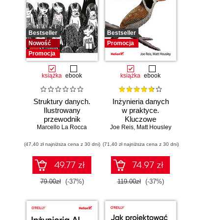
Bestseller
Bestseller
Nowość
Promocja
Promocja
książka
ebook
książka
ebook
Struktury danych.
Inżynieria danych
Ilustrowany
w praktyce.
przewodnik
Kluczowe
Marcello La Rocca
Joe Reis
koncepcje i
,
Matt Housley
najlepsze
(47,40 zł najniższa cena z 30 dni)
(71,40 zł najniższa cena z 30 dni)
technologie
49.77 zł
74.97 zł
79.00zł
(-37%)
119.00zł
(-37%)