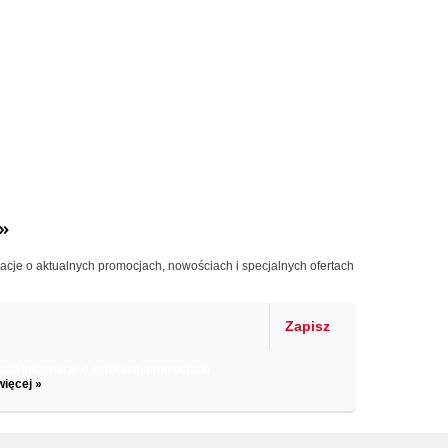
»
macje o aktualnych promocjach, nowościach i specjalnych ofertach
Zapisz
il informacje o zniżkach, promocjach
więcej »