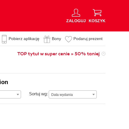
ZALOGUJ
KOSZYK
Pobierz aplikację
Bony
Podaruj prezent
TOP tytuł w super cenie » 50% taniej
ion
Data wydania
Sortuj wg:
Data wydania