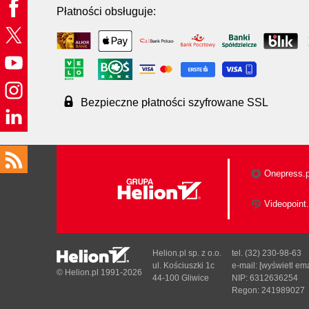
Płatności obsługuje:
Bezpieczne płatności szyfrowane SSL
Onepress.p
Videopoint.
Helion.pl sp. z o.o.
tel. (32) 230-98-63
ul. Kościuszki 1c
e-mail:
[wyświetl ema
© Helion.pl 1991-2026
44-100 Gliwice
NIP: 6312636254
Regon: 241989027