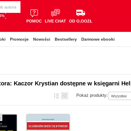
65%
POMOC
LIVE CHAT
OD O,OOZŁ
oki
Promocje
Nowości
Bestsellery
Darmowe ebooki
tora: Kaczor Krystian dostępne w księgarni Hel
Pokaż produkty:
Wszystkie