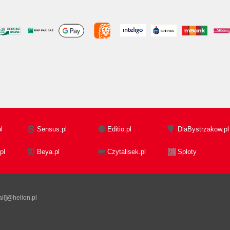
l
Sensus.pl
Editio.pl
DlaBystrzakow.pl
pl
Beya.pl
Czytalisek.pl
Sploty
il]@helion.pl