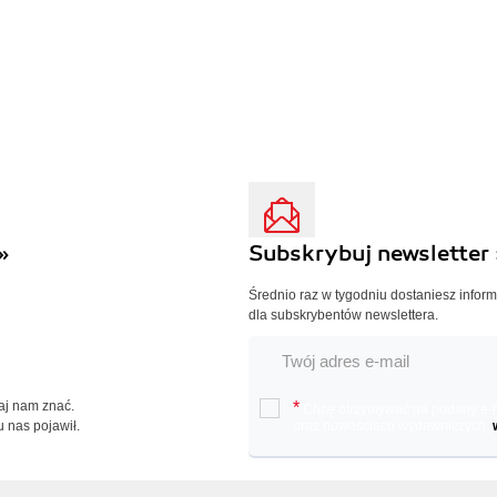
»
Subskrybuj newsletter 
Średnio raz w tygodniu dostaniesz infor
dla subskrybentów newslettera.
Daj nam znać.
*
Chcę otrzymywać na podany e-ma
u nas pojawił.
oraz nowościach wydawniczych.