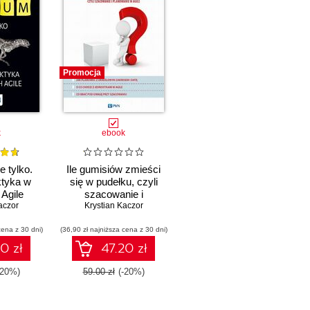
Promocja
k
ebook
 tylko.
Ile gumisiów zmieści
aktyka w
się w pudełku, czyli
Agile
szacowanie i
aczor
planowanie w Agile
Krystian Kaczor
cena z 30 dni)
(36,90 zł najniższa cena z 30 dni)
0 zł
47.20 zł
-20%)
59.00 zł
(-20%)