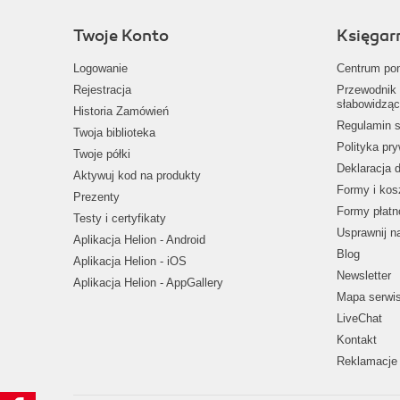
Twoje Konto
Księgar
Logowanie
Centrum po
Rejestracja
Przewodnik 
słabowidząc
Historia Zamówień
Regulamin s
Twoja biblioteka
Polityka pr
Twoje półki
Deklaracja 
Aktywuj kod na produkty
Formy i kos
Prezenty
Formy płatn
Testy i certyfikaty
Usprawnij 
Aplikacja Helion - Android
Blog
Aplikacja Helion - iOS
Newsletter
Aplikacja Helion - AppGallery
Mapa serwi
LiveChat
Kontakt
Reklamacje 