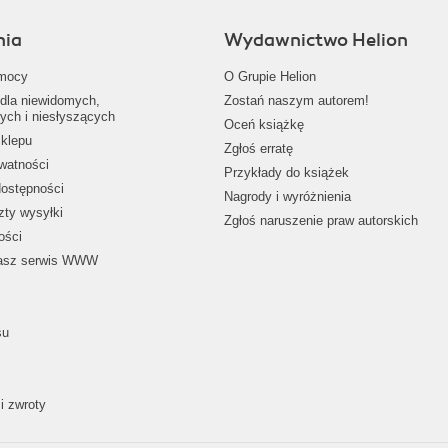
nia
Wydawnictwo Helion
mocy
O Grupie Helion
dla niewidomych,
Zostań naszym autorem!
ych i niesłyszących
Oceń książkę
klepu
Zgłoś erratę
ywatności
Przykłady do książek
dostępności
Nagrody i wyróżnienia
zty wysyłki
Zgłoś naruszenie praw autorskich
ości
nasz serwis WWW
su
i zwroty