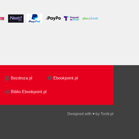
Bezdroza.pl
Ebookpoint.pl
Biblio.Ebookpoint.pl
Designed with ♥ by
Tonik.pl