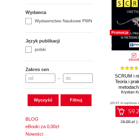
Wydawca
Wydawnictwo Naukowe PWN
Promocja
Język publikacji
polski
eboo
Zakres cen
SCRUM i nie
–
Teoria i pr
metodach 
Krystian K
Wyczyść
(45,87 zł najniższa 
59.2
BLOG
74.00 zł
(
eBooki za 0,00zł
Nowości