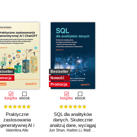
stseller
Bestseller
omocja
Nowość
Promocja
książka
ebook
książka
ebook
Praktyczne
SQL dla analityków
zastosowania
danych. Skutecznie
generatywnej AI i
analizuj dane, wyciągaj
atGPT. Wykorzystaj
Valentina Alto
Jun Shan
wartościowe wnioski i
,
Haibin Li
,
Matt Goldwasser
,
Upom Malik
,
B
potencjał inżynierii
opanuj zaawansowany