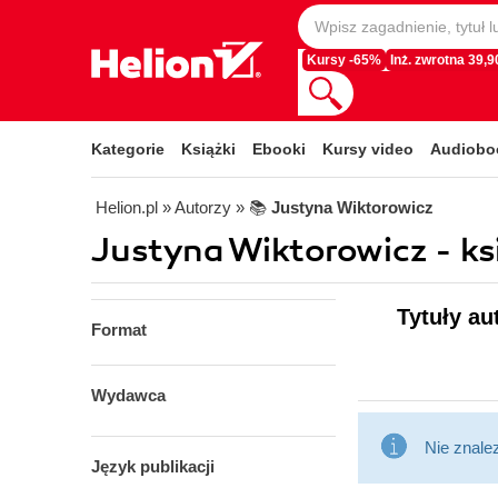
Kursy -65%
Inż. zwrotna 39,90
Kategorie
Książki
Ebooki
Kursy video
Audiobo
Helion.pl
» Autorzy
» 📚
Justyna Wiktorowicz
Justyna Wiktorowicz - ks
Tytuły au
Format
Wydawca
Nie znale
Język publikacji