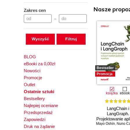
Nasze propoz
Zakres cen
–
Wyczyść
BLOG
eBooki za 0,00zł
Bestseller
Nowości
Promocja
Promocje
Outlet
Ostatnie sztuki
książka
ebook
Bestsellery
Najlepiej oceniane
LangChain i
Przedsprzedaż
LangGraph.
Projektowanie apli
Zapowiedzi
Mayo Oshin
opartych na du
,
Nuno C
Druk na żądanie
modelach język