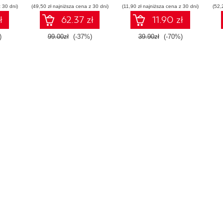
 30 dni)
(49,50 zł najniższa cena z 30 dni)
(11,90 zł najniższa cena z 30 dni)
(52,
te
ł
62.37 zł
11.90 zł
)
99.00zł
(-37%)
39.90zł
(-70%)
kr