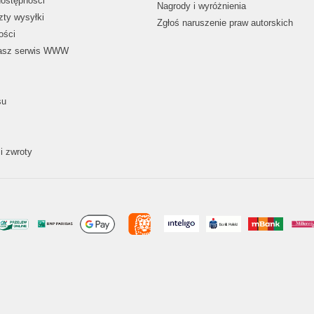
dostępności
Nagrody i wyróżnienia
zty wysyłki
Zgłoś naruszenie praw autorskich
ości
nasz serwis WWW
su
i zwroty