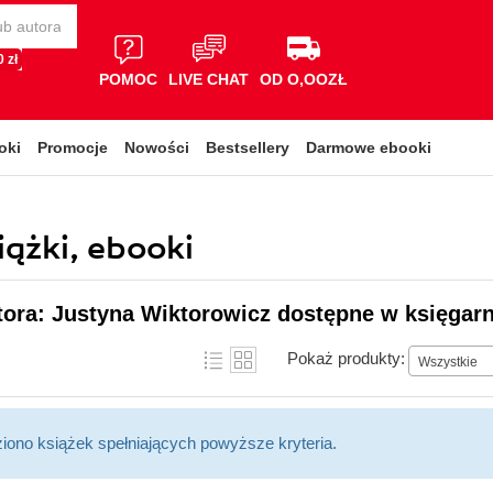
 zł
POMOC
LIVE CHAT
OD O,OOZŁ
oki
Promocje
Nowości
Bestsellery
Darmowe ebooki
iążki, ebooki
tora: Justyna Wiktorowicz dostępne w księgarn
Pokaż produkty:
Wszystkie
ziono książek spełniających powyższe kryteria.