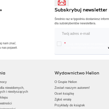
»
Subskrybuj newsletter 
Średnio raz w tygodniu dostaniesz infor
dla subskrybentów newslettera.
Daj nam znać.
*
Chcę otrzymywać na podany e-ma
u nas pojawił.
oraz nowościach wydawniczych.
nia
Wydawnictwo Helion
mocy
O Grupie Helion
dla niewidomych,
Zostań naszym autorem!
ych i niesłyszących
Oceń książkę
klepu
Zgłoś erratę
ywatności
Przykłady do książek