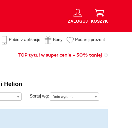
ZALOGUJ
KOSZYK
Pobierz aplikację
Bony
Podaruj prezent
TOP tytuł w super cenie » 50% taniej
i Helion
Data wydania
Sortuj wg:
Data wydania