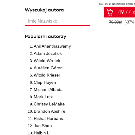
(47,40 zł najniższa cena z
w praktyce
Wyszukaj autora
49.77 z
79.00zł
(-37%
Popularni autorzy
Anil Ananthaswamy
Adam Józefiok
Witold Wrotek
Aurélien Géron
Witold Krieser
Chip Huyen
Michael Albada
Mark Lutz
Chrissy LeMaire
Brandon Abshire
Rishal Hurbans
Jun Shan
Haibin Li