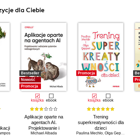
ycje dla Ciebie
Bestseller
Promocja
Be
Nowość
Pr
Promocja
książka
ebook
książka
ebook
Aplikacje oparte na
Trening
agentach AI.
superkreatywności dla
kacji
Projektowanie i
dzieci
żych
ampos
wdrażanie systemów
Michael Albada
Paulina Mechło
,
Olga Geppert
Ch
owych
wieloagentowych