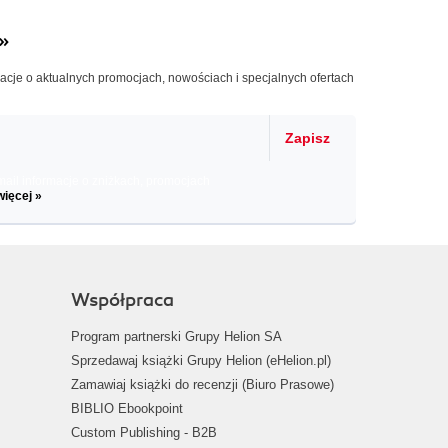
»
macje o aktualnych promocjach, nowościach i specjalnych ofertach
Zapisz
il informacje o zniżkach, promocjach
więcej »
Współpraca
Program partnerski Grupy Helion SA
Sprzedawaj książki Grupy Helion (eHelion.pl)
Zamawiaj książki do recenzji (Biuro Prasowe)
BIBLIO Ebookpoint
Custom Publishing - B2B