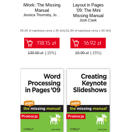
iWork: The Missing
Layout in Pages
Manual
'09: The Mini
Jessica Thornsby
,
Josh Clark
Missing Manual
Josh Clark
(83,40 zł najniższa cena z 30 dni)
(11,94 zł najniższa cena z 30 dni)
118.15 zł
16.92 zł
139.00 zł
(-15%)
19.90 zł
(-15%)
Promocja
Promocja