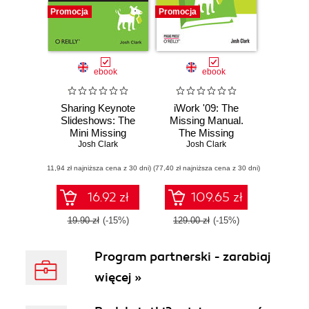
Promocja
Promocja
ebook
ebook
Sharing Keynote
iWork '09: The
Slideshows: The
Missing Manual.
Mini Missing
The Missing
Josh Clark
Manual
Josh Clark
Manual
(11,94 zł najniższa cena z 30 dni)
(77,40 zł najniższa cena z 30 dni)
16.92 zł
109.65 zł
19.90 zł
(-15%)
129.00 zł
(-15%)
Program partnerski - zarabiaj
więcej »