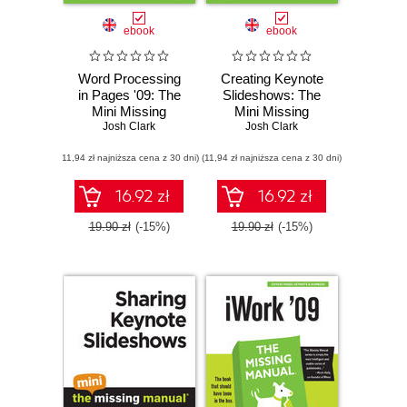
ebook
ebook
Word Processing
Creating Keynote
in Pages '09: The
Slideshows: The
Mini Missing
Mini Missing
Josh Clark
Manual
Josh Clark
Manual
(11,94 zł najniższa cena z 30 dni)
(11,94 zł najniższa cena z 30 dni)
16.92 zł
16.92 zł
19.90 zł
(-15%)
19.90 zł
(-15%)