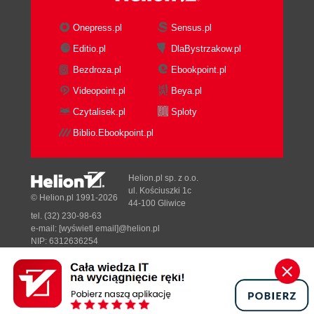
Onepress.pl
Sensus.pl
Editio.pl
DlaBystrzakow.pl
Bezdroza.pl
Ebookpoint.pl
Videopoint.pl
Beya.pl
Czytalisek.pl
Sploty
Biblio.Ebookpoint.pl
Helion.pl sp. z o.o.
ul. Kościuszki 1c
© Helion.pl 1991-2026
44-100 Gliwice
tel. (32) 230-98-63
e-mail:
[wyświetl email]@helion.pl
NIP: 6312636254
Regon: 241989027
Designed with ♥ by
Tonik.pl
Pełna wersja strony »