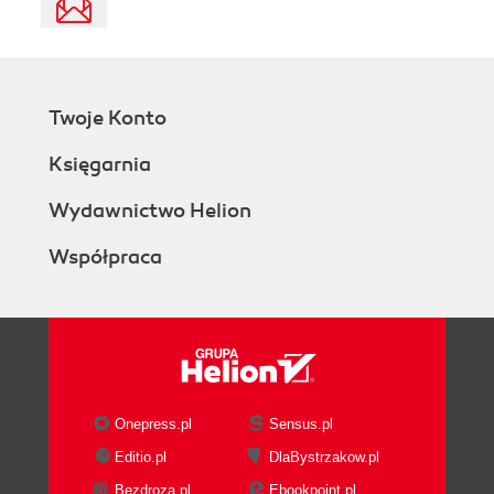
Twoje Konto
Księgarnia
Wydawnictwo Helion
Współpraca
Onepress.pl
Sensus.pl
Editio.pl
DlaBystrzakow.pl
Bezdroza.pl
Ebookpoint.pl