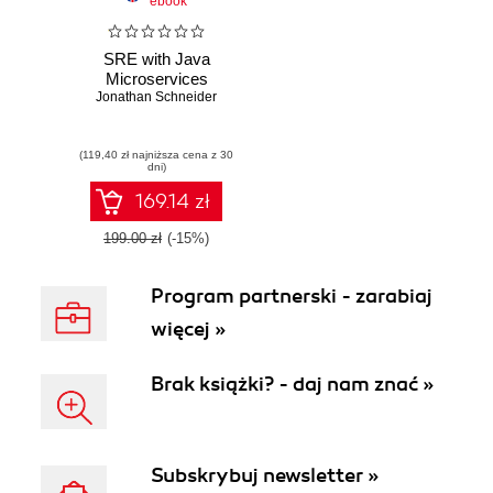
ebook
SRE with Java
Microservices
Jonathan Schneider
(119,40 zł najniższa cena z 30
dni)
169.14 zł
199.00 zł
(-15%)
Program partnerski - zarabiaj
więcej »
Brak książki? - daj nam znać »
Subskrybuj newsletter »