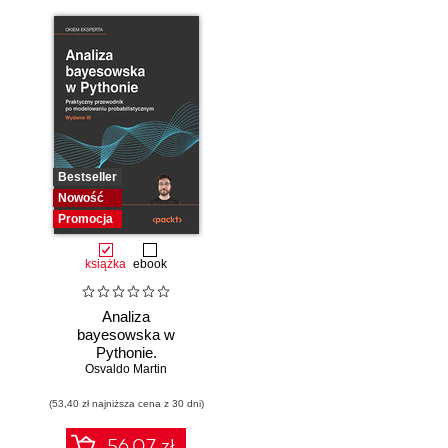
Bestseller
Nowość
Promocja
książka
ebook
Analiza
bayesowska w
Pythonie.
Osvaldo Martin
Praktyczny
przewodnik po
(53,40 zł najniższa cena z 30 dni)
modelowaniu
probabilistycznym.
Wydanie III
56.07 zł