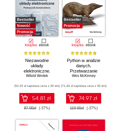
Bestseller
Bestseller
Nowość
Promocja
Promocja
książka
ebook
książka
ebook
Niezawodne
Python w analizie
układy
danych.
elektroniczne.
Przetwarzanie
Witold Wrotek
Podręcznik
danych za pomocą
Wes McKinney
konstruktora
pakietów pandas i
(52,20 zł najniższa cena z 30 dni)
(71,40 zł najniższa cena z 30 dni)
NumPy oraz
środowiska
Jupyter. Wydanie
54.81 zł
74.97 zł
III
87.00zł
(-37%)
119.00zł
(-37%)