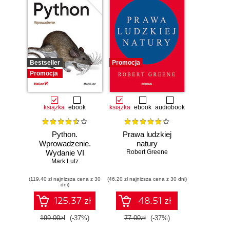
Bestseller
Promocja
Promocja
książka
ebook
książka
ebook
audiobook
Python.
Prawa ludzkiej
Wprowadzenie.
natury
Wydanie VI
Robert Greene
Mark Lutz
(119,40 zł najniższa cena z 30
(46,20 zł najniższa cena z 30 dni)
dni)
125.37 zł
48.51 zł
199.00zł
(-37%)
77.00zł
(-37%)