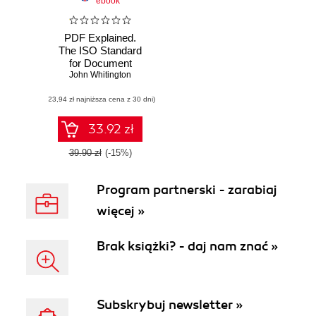
ebook
PDF Explained.
The ISO Standard
for Document
John Whitington
Exchange
(23,94 zł najniższa cena z 30 dni)
33.92 zł
39.90 zł
(-15%)
Program partnerski - zarabiaj
więcej »
Brak książki? - daj nam znać »
Subskrybuj newsletter »