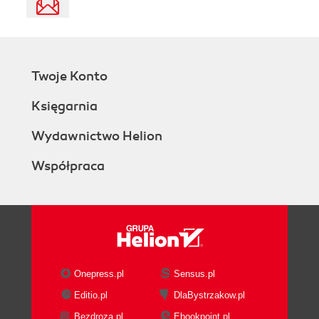
Twoje Konto
Księgarnia
Wydawnictwo Helion
Współpraca
Onepress.pl
Sensus.pl
Editio.pl
DlaBystrzakow.pl
Bezdroza.pl
Ebookpoint.pl