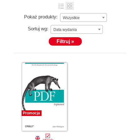
Pokaż produkty:
Wszystkie
Sortuj wg:
Data wydania
Filtruj »
Promocja