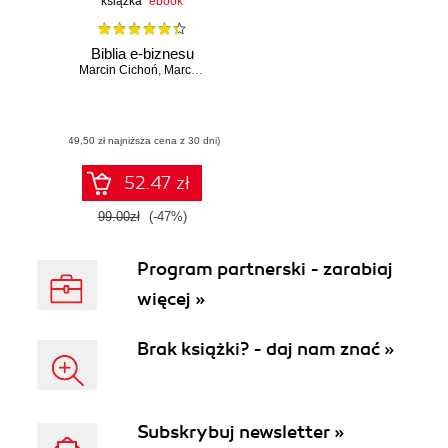
książka
ebook
Biblia e-biznesu
Marcin Cichoń
,
Marcin Cisek
,
Kamil Czopek
,
Agnieszka Dejnaka
,
Ja
(49,50 zł najniższa cena z 30 dni)
52.47 zł
99.00zł
(-47%)
Program partnerski - zarabiaj
więcej »
Brak książki? - daj nam znać »
Subskrybuj newsletter »