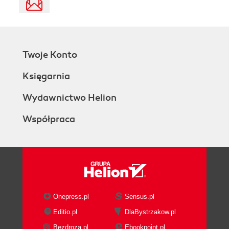
Twoje Konto
Księgarnia
Wydawnictwo Helion
Współpraca
Onepress.pl
Sensus.pl
Editio.pl
DlaBystrzakow.pl
Bezdroza.pl
Ebookpoint.pl