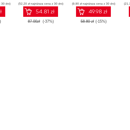
 30 dni)
(52,20 zł najniższa cena z 30 dni)
(9,90 zł najniższa cena z 30 dni)
(21,
ł
54.81 zł
49.98 zł
)
87.00zł
(-37%)
58.80 zł
(-15%)