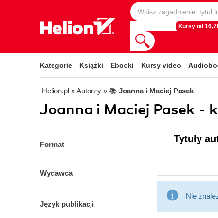
Kursy od 16,70
Kategorie
Książki
Ebooki
Kursy video
Audiobo
Helion.pl
» Autorzy
» 📚
Joanna i Maciej Pasek
Joanna i Maciej Pasek - k
Tytuły au
Format
Wydawca
Nie znale
Język publikacji