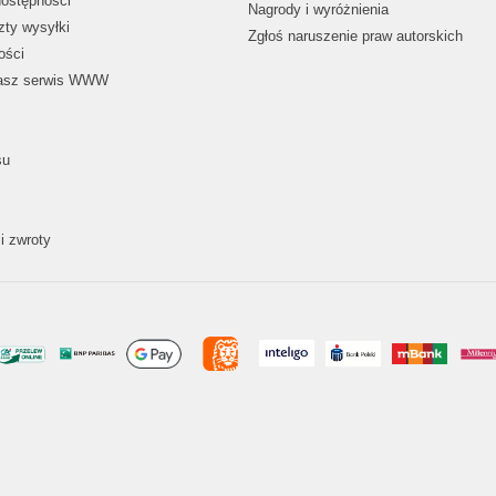
dostępności
Nagrody i wyróżnienia
zty wysyłki
Zgłoś naruszenie praw autorskich
ości
nasz serwis WWW
su
i zwroty