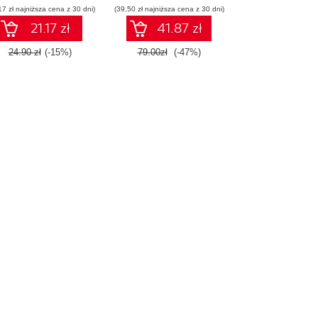
17 zł najniższa cena z 30 dni)
(39,50 zł najniższa cena z 30 dni)
21.17 zł
41.87 zł
24.90 zł
(-15%)
79.00zł
(-47%)