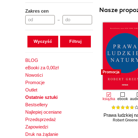
Nasze propoz
Zakres cen
–
Wyczyść
BLOG
eBooki za 0,00zł
Promocja
Nowości
Promocje
Outlet
Ostatnie sztuki
książka
ebook
audi
Bestsellery
Najlepiej oceniane
Prawa ludzkiej n
Przedsprzedaż
Robert Greene
Zapowiedzi
Druk na żądanie