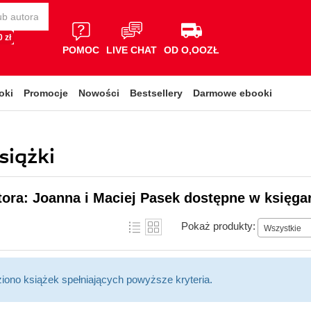
 zł
POMOC
LIVE CHAT
OD O,OOZŁ
oki
Promocje
Nowości
Bestsellery
Darmowe ebooki
siążki
tora: Joanna i Maciej Pasek dostępne w księgar
Pokaż produkty:
Wszystkie
ziono książek spełniających powyższe kryteria.