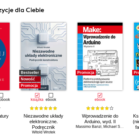
ycje dla Ciebie
Bestseller
Promocja
Pr
Nowość
Promocja
obook
książka
ebook
ebook
atury
Niezawodne układy
Wprowadzenie do
Ks
elektroniczne.
Arduino, wyd. II
(ni
Podręcznik
Massimo Banzi
,
Michael Shiloh
f
konstruktora
Witold Wrotek