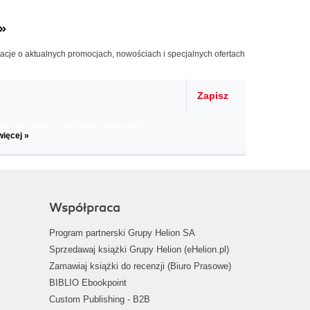
»
macje o aktualnych promocjach, nowościach i specjalnych ofertach
Zapisz
il informacje o zniżkach, promocjach
więcej »
Współpraca
Program partnerski Grupy Helion SA
Sprzedawaj książki Grupy Helion (eHelion.pl)
Zamawiaj książki do recenzji (Biuro Prasowe)
BIBLIO Ebookpoint
Custom Publishing - B2B