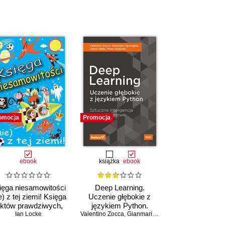
omocja
Promocja
ebook
książka
ebook
ięga niesamowitości
Deep Learning.
e) z tej ziemi! Księga
Uczenie głębokie z
aktów prawdziwych,
językiem Python.
choć niezwykłych
Ian Locke
Valentino Zocca
Sztuczna inteligencja i
,
Gianmario Spacagna
,
Daniel Slater
sieci neuronowe