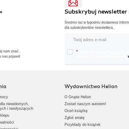
»
Subskrybuj newsletter 
Średnio raz w tygodniu dostaniesz infor
dla subskrybentów newslettera.
Daj nam znać.
*
Chcę otrzymywać na podany e-ma
u nas pojawił.
oraz nowościach wydawniczych.
nia
Wydawnictwo Helion
mocy
O Grupie Helion
dla niewidomych,
Zostań naszym autorem!
ych i niesłyszących
Oceń książkę
klepu
Zgłoś erratę
ywatności
Przykłady do książek