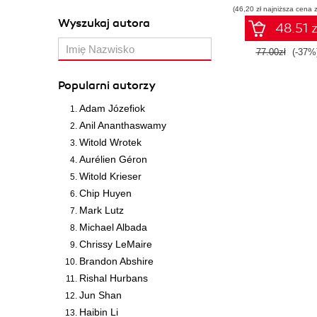
(46,20 zł najniższa cena z
Wyszukaj autora
48.51 z
77.00zł
(-37%
Popularni autorzy
Adam Józefiok
Anil Ananthaswamy
Witold Wrotek
Aurélien Géron
Witold Krieser
Chip Huyen
Mark Lutz
Michael Albada
Chrissy LeMaire
Brandon Abshire
Rishal Hurbans
Jun Shan
Haibin Li