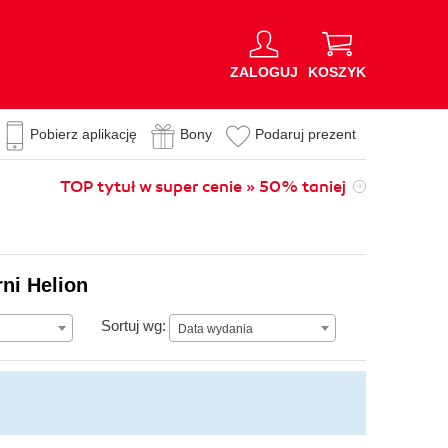
ZALOGUJ
KOSZYK
Pobierz aplikację
Bony
Podaruj prezent
TOP tytuł w super cenie » 50% taniej
ni Helion
Data wydania
Sortuj wg:
Data wydania