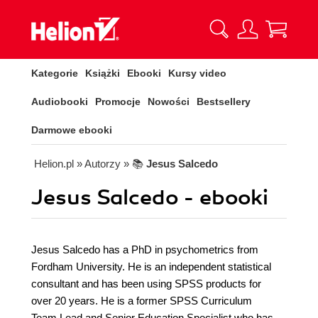
Kategorie
Książki
Ebooki
Kursy video
Audiobooki
Promocje
Nowości
Bestsellery
Darmowe ebooki
Helion.pl
» Autorzy
» 📚
Jesus Salcedo
Jesus Salcedo - ebooki
Jesus Salcedo has a PhD in psychometrics from
Fordham University. He is an independent statistical
consultant and has been using SPSS products for
over 20 years. He is a former SPSS Curriculum
Team Lead and Senior Education Specialist who has