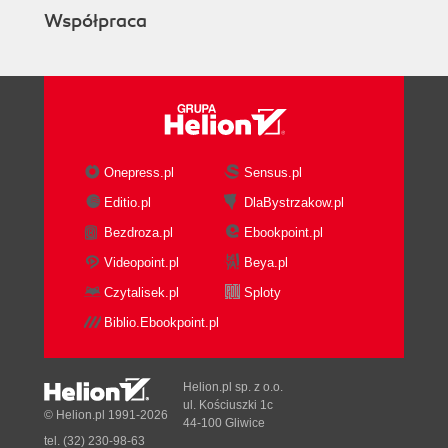
Współpraca
Onepress.pl
Sensus.pl
Editio.pl
DlaBystrzakow.pl
Bezdroza.pl
Ebookpoint.pl
Videopoint.pl
Beya.pl
Czytalisek.pl
Sploty
Biblio.Ebookpoint.pl
Helion.pl sp. z o.o.
ul. Kościuszki 1c
© Helion.pl 1991-2026
44-100 Gliwice
tel. (32) 230-98-63