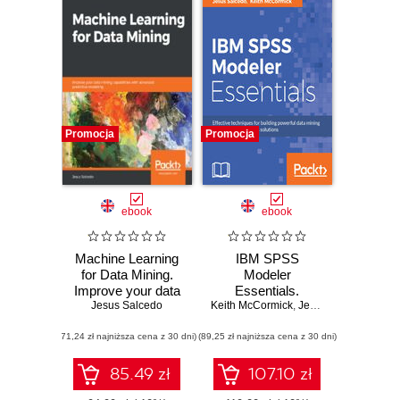
Promocja
Promocja
ebook
ebook
Machine Learning
IBM SPSS
for Data Mining.
Modeler
Improve your data
Essentials.
mining capabilities
Jesus Salcedo
Keith McCormick
Effective
,
Jesus Salcedo
with advanced
techniques for
(71,24 zł najniższa cena z 30 dni)
predictive modeling
(89,25 zł najniższa cena z 30 dni)
building powerful
data mining and
predictive analytics
85.49 zł
107.10 zł
solutions