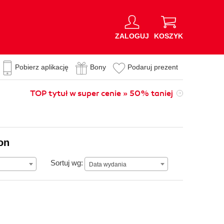
ZALOGUJ
KOSZYK
Pobierz aplikację
Bony
Podaruj prezent
TOP tytuł w super cenie » 50% taniej
on
Data wydania
Sortuj wg:
Data wydania