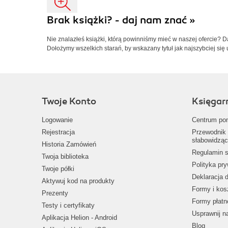
Brak książki? - daj nam znać »
Nie znalazłeś książki, którą powinniśmy mieć w naszej ofercie? 
Dołożymy wszelkich starań, by wskazany tytuł jak najszybciej się 
Twoje Konto
Księgar
Logowanie
Centrum po
Rejestracja
Przewodnik 
słabowidząc
Historia Zamówień
Regulamin s
Twoja biblioteka
Polityka pr
Twoje półki
Deklaracja 
Aktywuj kod na produkty
Formy i kos
Prezenty
Formy płatn
Testy i certyfikaty
Usprawnij 
Aplikacja Helion - Android
Blog