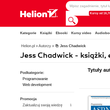
Kursy od 16,70
Kategorie
Książki
Ebooki
Kursy video
Audiobo
Helion.pl
» Autorzy
» 📚
Jess Chadwick
Jess Chadwick - książki,
Tytuły au
Podkategorie:
Programowanie
Web development
Promocja
Zaktualizuj swoją wiedzę
1