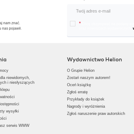
Daj nam znać.
*
Chcę otrzymywać na podany e-ma
u nas pojawił.
oraz nowościach wydawniczych.
nia
Wydawnictwo Helion
mocy
O Grupie Helion
dla niewidomych,
Zostań naszym autorem!
ych i niesłyszących
Oceń książkę
klepu
Zgłoś erratę
ywatności
Przykłady do książek
dostępności
Nagrody i wyróżnienia
zty wysyłki
Zgłoś naruszenie praw autorskich
ości
nasz serwis WWW