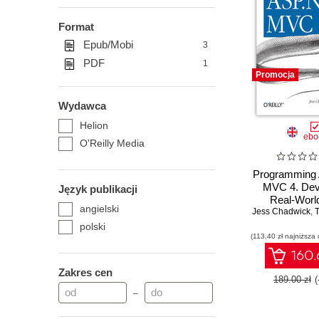
Format
Epub/Mobi
3
PDF
1
Promocja
Wydawca
Helion
ebo
O'Reilly Media
Programming
MVC 4. Dev
Język publikacji
Real-Worl
angielski
Jess Chadwick
Applicatio
,
T
ASP.NET
polski
(113,40 zł najniższa 
160.
Zakres cen
189.00 zł
–