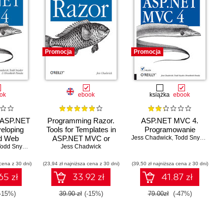
Promocja
Promocja
ok
ebook
książka
ebook
 ASP.NET
Programming Razor.
ASP.NET MVC 4.
eloping
Tools for Templates in
Programowanie
d Web
ASP.NET MVC or
Jess Chadwick
,
Todd Snyder
,
Hru
ns with
odd Snyder
,
Hrusikesh Panda
Jess Chadwick
WebMatrix
 MVC
cena z 30 dni)
(23,94 zł najniższa cena z 30 dni)
(39,50 zł najniższa cena z 30 dni)
65 zł
33.92 zł
41.87 zł
(-15%)
39.90 zł
(-15%)
79.00zł
(-47%)