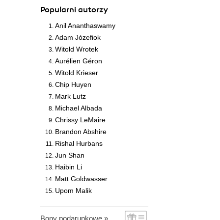
Popularni autorzy
Anil Ananthaswamy
Adam Józefiok
Witold Wrotek
Aurélien Géron
Witold Krieser
Chip Huyen
Mark Lutz
Michael Albada
Chrissy LeMaire
Brandon Abshire
Rishal Hurbans
Jun Shan
Haibin Li
Matt Goldwasser
Upom Malik
Bony podarunkowe »