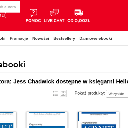
 zł
POMOC
LIVE CHAT
OD O,OOZŁ
oki
Promocje
Nowości
Bestsellery
Darmowe ebooki
 ebooki
tora: Jess Chadwick dostępne w księgarni Heli
Pokaż produkty:
Wszystkie