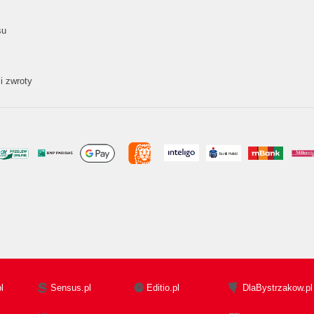
su
i zwroty
l
Sensus.pl
Editio.pl
DlaBystrzakow.pl