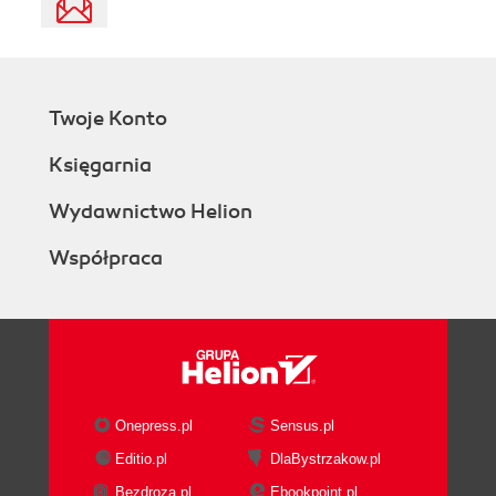
Twoje Konto
Księgarnia
Wydawnictwo Helion
Współpraca
Onepress.pl
Sensus.pl
Editio.pl
DlaBystrzakow.pl
Bezdroza.pl
Ebookpoint.pl