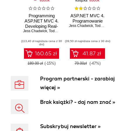
ebook
książka
ebook
Programming
ASP.NET MVC 4.
ASP.NET MVC 4.
Programowanie
Developing Real-
Jess Chadwick
,
Todd Snyder
,
Hrusike
Jess Chadwick
World Web
,
Todd Snyder
,
Hrusikesh Panda
Applications with
(113,40 zł najniższa cena z 30
ASP.NET MVC
(39,50 zł najniższa cena z 30 dni)
dni)
160.65 zł
41.87 zł
189.00 zł
(-15%)
79.00zł
(-47%)
Program partnerski - zarabiaj
więcej »
Brak książki? - daj nam znać »
Subskrybuj newsletter »