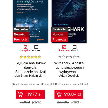
Bestseller
Bestseller
Nowość
Nowość
Promocja
Promocja
książka
ebook
książka
ebook
SQL dla analityków
Wireshark. Analiza
danych.
ruchu sieciowego i
Skutecznie analizuj
wykrywanie
Jun Shan
dane, wyciągaj
,
Haibin Li
,
Matt Goldwasser
Adam Józefiok
włamań
,
Upom Malik
,
Benjamin Johnston
wartościowe
(47,40 zł najniższa cena z 30 dni)
wnioski i opanuj
(89,40 zł najniższa cena z 30 dni)
zaawansowany
SQL na potrzeby
49.77 zł
90.89 zł
praktycznych
zastosowań.
79.00zł
(-37%)
149.00zł
(-39%)
Wydanie IV