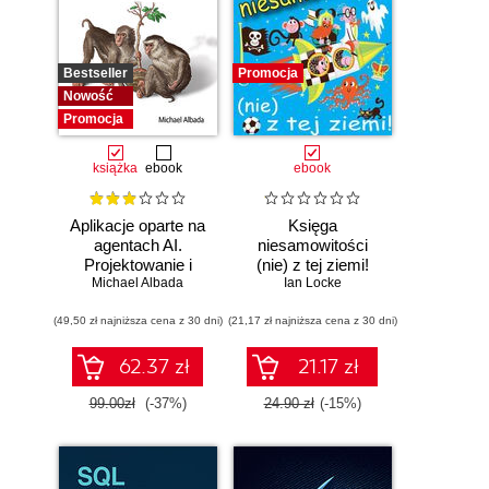
Bestseller
Promocja
Nowość
Promocja
książka
ebook
ebook
Aplikacje oparte na
Księga
agentach AI.
niesamowitości
Projektowanie i
(nie) z tej ziemi!
Michael Albada
wdrażanie
Księga faktów
Ian Locke
systemów
prawdziwych, choć
(49,50 zł najniższa cena z 30 dni)
wieloagentowych
(21,17 zł najniższa cena z 30 dni)
niezwykłych
62.37 zł
21.17 zł
99.00zł
(-37%)
24.90 zł
(-15%)