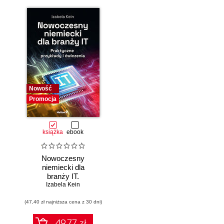
Nowość
Promocja
książka
ebook
Nowoczesny
niemiecki dla
branży IT.
Praktyczne
Izabela Kein
przykłady i
(47,40 zł najniższa cena z 30 dni)
ćwiczenia
49.77 zł