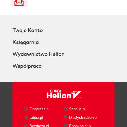
Twoje Konto
Księgarnia
Wydawnictwo Helion
Współpraca
Onepress.pl
Sensus.pl
Editio.pl
DlaBystrzakow.pl
Bezdroza.pl
Ebookpoint.pl