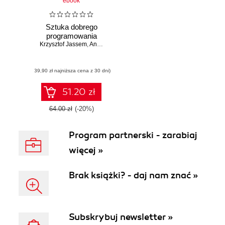
ebook
Sztuka dobrego
programowania
Krzysztof Jassem
,
Andrzej Ziemkiewicz
(39,90 zł najniższa cena z 30 dni)
51.20 zł
64.00 zł
(-20%)
Program partnerski - zarabiaj
więcej »
Brak książki? - daj nam znać »
Subskrybuj newsletter »