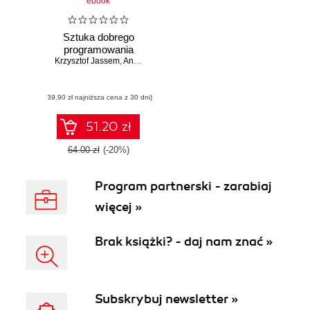
ebook
Sztuka dobrego
programowania
Krzysztof Jassem
,
Andrzej Ziemkiewicz
(39,90 zł najniższa cena z 30 dni)
51.20 zł
64.00 zł
(-20%)
Program partnerski - zarabiaj
więcej »
Brak książki? - daj nam znać »
Subskrybuj newsletter »