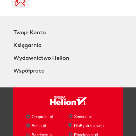
Twoje Konto
Księgarnia
Wydawnictwo Helion
Współpraca
Onepress.pl
Sensus.pl
Editio.pl
DlaBystrzakow.pl
Bezdroza.pl
Ebookpoint.pl