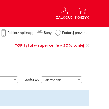
ZALOGUJ
KOSZYK
Pobierz aplikację
Bony
Podaruj prezent
TOP tytuł w super cenie » 50% taniej
n
Data wydania
Sortuj wg:
Data wydania