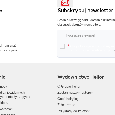
»
Subskrybuj newsletter 
Średnio raz w tygodniu dostaniesz infor
dla subskrybentów newslettera.
Daj nam znać.
*
Chcę otrzymywać na podany e-ma
u nas pojawił.
oraz nowościach wydawniczych.
nia
Wydawnictwo Helion
mocy
O Grupie Helion
dla niewidomych,
Zostań naszym autorem!
ych i niesłyszących
Oceń książkę
klepu
Zgłoś erratę
ywatności
Przykłady do książek