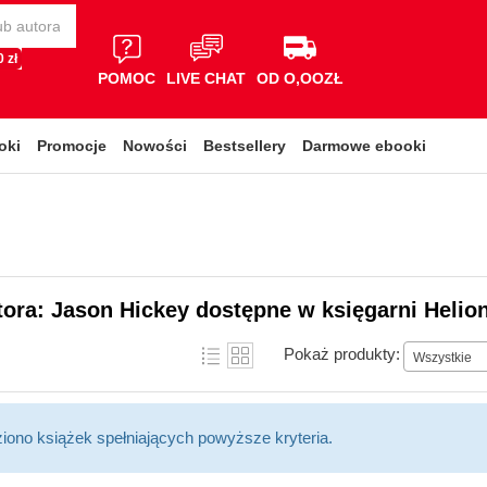
 zł
POMOC
LIVE CHAT
OD O,OOZŁ
oki
Promocje
Nowości
Bestsellery
Darmowe ebooki
tora: Jason Hickey dostępne w księgarni Helio
Pokaż produkty:
Wszystkie
ziono książek spełniających powyższe kryteria.