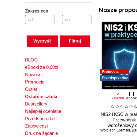
Nasze propoz
Zakres cen
–
Wyczyść
BLOG
eBooki za 0,00zł
Promocja
Nowości
Przedsprzedaż
Promocje
Outlet
Ostatnie sztuki
książka
ebook
Bestsellery
Najlepiej oceniane
NIS2 i KSC w pra
Przedsprzedaż
Przewodnik
wdrożeniowy d
Zapowiedzi
Wojciech Ciemski
organizacji
,
Bartłomiej
Druk na żądanie