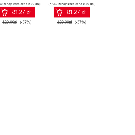
40 zł najniższa cena z 30 dni)
(77,40 zł najniższa cena z 30 dni)
Wydanie IV
81.27 zł
81.27 zł
129.00zł
(-37%)
129.00zł
(-37%)