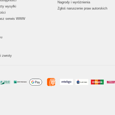
dostępności
Nagrody i wyróżnienia
zty wysyłki
Zgłoś naruszenie praw autorskich
ości
nasz serwis WWW
su
i zwroty