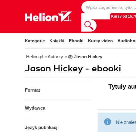
Kursy od 16,70
Kategorie
Książki
Ebooki
Kursy video
Audiobo
Helion.pl
» Autorzy
» 📚
Jason Hickey
Jason Hickey - ebooki
Tytuły au
Format
Wydawca
Nie znale
Język publikacji