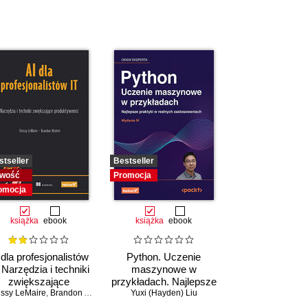
stseller
Bestseller
wość
Promocja
omocja
książka
ebook
książka
ebook
 dla profesjonalistów
Python. Uczenie
. Narzędzia i techniki
maszynowe w
zwiększające
przykładach. Najlepsze
issy LeMaire
produktywność
,
Brandon Abshire
praktyki w realnych
Yuxi (Hayden) Liu
zastosowaniach.