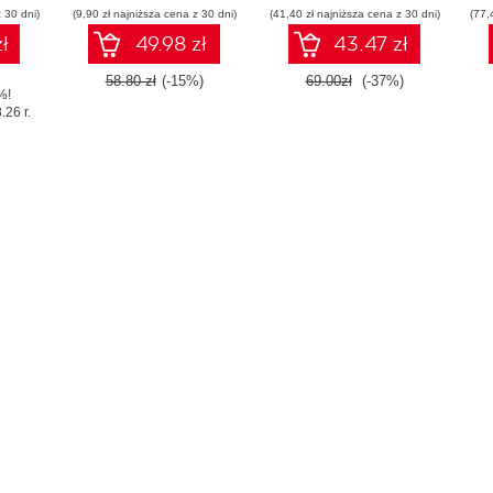
 30 dni)
(9,90 zł najniższa cena z 30 dni)
(41,40 zł najniższa cena z 30 dni)
(77,
ł
49.98 zł
43.47 zł
58.80 zł
(-15%)
69.00zł
(-37%)
%!
.26 r.