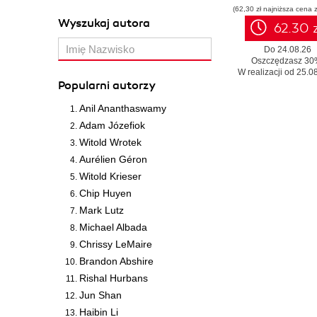
(62,30 zł najniższa cena z
Wyszukaj autora
62.30 z
Do 24.08.26
Oszczędzasz 30
W realizacji od 25.08
Popularni autorzy
Anil Ananthaswamy
Adam Józefiok
Witold Wrotek
Aurélien Géron
Witold Krieser
Chip Huyen
Mark Lutz
Michael Albada
Chrissy LeMaire
Brandon Abshire
Rishal Hurbans
Jun Shan
Haibin Li