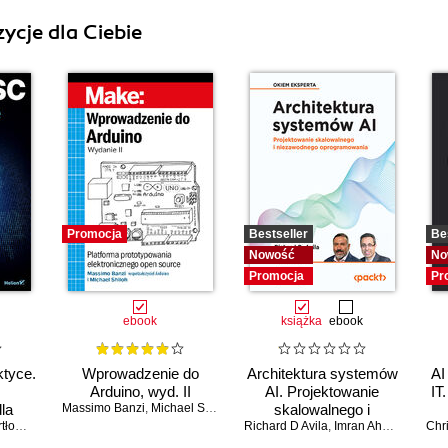
ycje dla Ciebie
Promocja
Bestseller
Be
Nowość
No
Promocja
Pr
ebook
książka
ebook
ktyce.
Wprowadzenie do
Architektura systemów
AI
Arduino, wyd. II
AI. Projektowanie
IT
la
Massimo Banzi
,
Michael Shiloh
skalowalnego i
 Wieczorek
Richard D Avila
niezawodnego
,
Imran Ahmad
Chr
oprogramowania