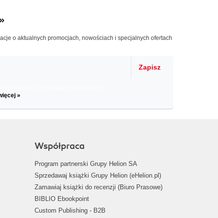
»
macje o aktualnych promocjach, nowościach i specjalnych ofertach
Zapisz
il informacje o zniżkach, promocjach
więcej »
Współpraca
Program partnerski Grupy Helion SA
Sprzedawaj książki Grupy Helion (eHelion.pl)
Zamawiaj książki do recenzji (Biuro Prasowe)
BIBLIO Ebookpoint
Custom Publishing - B2B