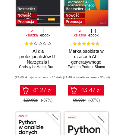
Bestseller
Bestseller
Nowość
Nowość
Promocja
Promocja
książka
ebook
książka
ebook
AI dla
Marka osobista w
profesjonalistów IT.
czasach AI i
Narzędzia i
generatywnego
Chrissy LeMaire
techniki
,
Brandon Abshire
Ewelina Podrez-Siama
wyszukiwania
zwiększające
(77,40 zł najniższa cena z 30 dni)
produktywność
(41,40 zł najniższa cena z 30 dni)
81.27 zł
43.47 zł
129.00zł
(-37%)
69.00zł
(-37%)