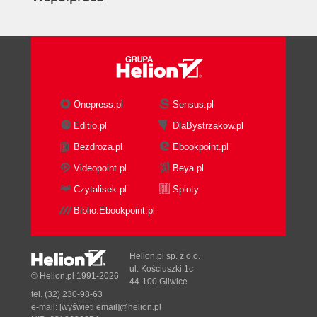
Onepress.pl
Sensus.pl
Editio.pl
DlaBystrzakow.pl
Bezdroza.pl
Ebookpoint.pl
Videopoint.pl
Beya.pl
Czytalisek.pl
Sploty
Biblio.Ebookpoint.pl
Helion.pl sp. z o.o.
ul. Kościuszki 1c
© Helion.pl 1991-2026
44-100 Gliwice
tel. (32) 230-98-63
e-mail:
[wyświetl email]@helion.pl