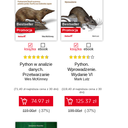
Bestseller
Bestseller
Promocja
Promocja
książka
ebook
książka
ebook
Python w analizie
Python.
danych.
Wprowadzenie.
Przetwarzanie
Wydanie VI
danych za pomocą
Wes McKinney
Mark Lutz
pakietów pandas i
(71,40 zł najniższa cena z 30 dni)
NumPy oraz
(119,40 zł najniższa cena z 30
dni)
środowiska
Jupyter. Wydanie
74.97 zł
125.37 zł
III
119.00zł
(-37%)
199.00zł
(-37%)