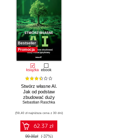
Bestseller
Promocja
książka
ebook
Stwórz własne AI.
Jak od podstaw
zbudować duży
model językowy
Sebastian Raschka
(59,40 zł najniższa cena z 30 dni)
62.37 zł
99.00zł
(-37%)