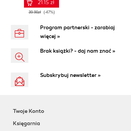
marketingowym.
21.15 zł
Wydanie II
39.90zł
(-47%)
Program partnerski - zarabiaj
więcej »
Brak książki? - daj nam znać »
Subskrybuj newsletter »
Twoje Konto
Księgarnia