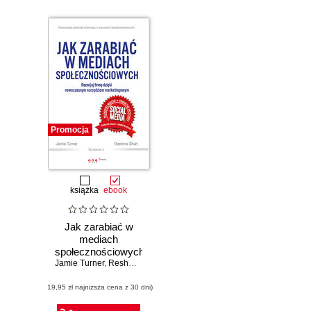
Promocja
książka
ebook
Jak zarabiać w
mediach
społecznościowych.
Jamie Turner
Rozwijaj firmę
,
Reshma Shah
dzięki
(19,95 zł najniższa cena z 30 dni)
nowoczesnym
narzędziom