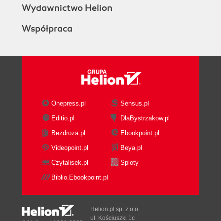
Wydawnictwo Helion
Współpraca
Onepress.pl
Sensus.pl
Editio.pl
DlaBystrzakow.pl
Bezdroza.pl
Ebookpoint.pl
Videopoint.pl
Beya.pl
Czytalisek.pl
Sploty
Biblio.Ebookpoint.pl
Helion.pl sp. z o.o.
ul. Kościuszki 1c